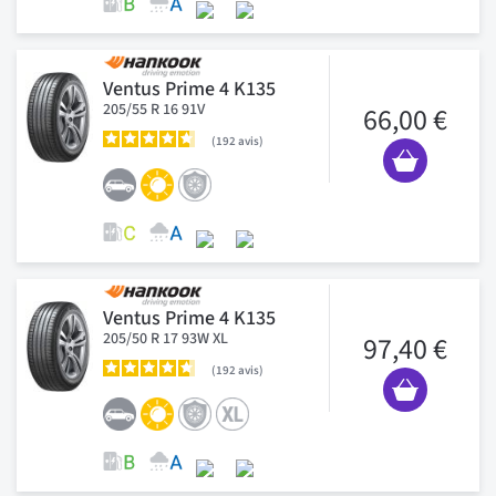
Ventus Prime 4 K135
205/55 R 16 91V
66,00 €
192
avis
Ventus Prime 4 K135
205/50 R 17 93W XL
97,40 €
192
avis