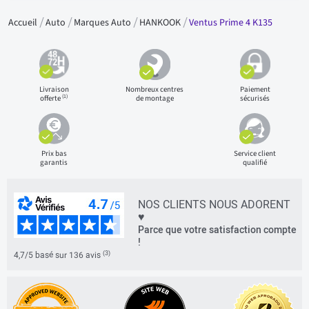
Accueil
Auto
Marques Auto
HANKOOK
Ventus Prime 4 K135
Livraison
Nombreux centres
Paiement
(1)
offerte
de montage
sécurisés
Prix bas
Service client
garantis
qualifié
NOS CLIENTS NOUS ADORENT
♥
Parce que votre satisfaction compte
!
(3)
4,7/5 basé sur 136 avis