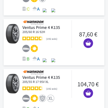
Ventus Prime 4 K135
205/60 R 16 92H
87,60 €
192
avis
Ventus Prime 4 K135
205/55 R 17 95V XL
104,70 €
192
avis