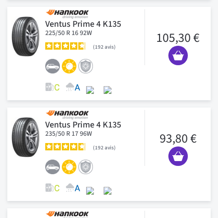
Ventus Prime 4 K135
225/50 R 16 92W
105,30 €
192
avis
Ventus Prime 4 K135
235/50 R 17 96W
93,80 €
192
avis