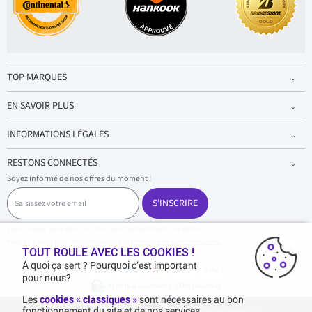
TOP MARQUES
EN SAVOIR PLUS
INFORMATIONS LÉGALES
RESTONS CONNECTÉS
Soyez informé de nos offres du moment !
S
a
S'INSCRIRE
i
s
Vous pouvez vous désinscrire à tout moment dans nos emails.
i
Pour en savoir plus, reportez-vous à la
Politique de confidentialité.
.
s
TOUT ROULE AVEC LES COOKIES !
s
A quoi ça sert ? Pourquoi c’est important
e
pour nous?
z
Achats & paiements 100% sécurisés
v
Les
cookies « classiques »
sont nécessaires au bon
o
fonctionnement du site et de nos services.