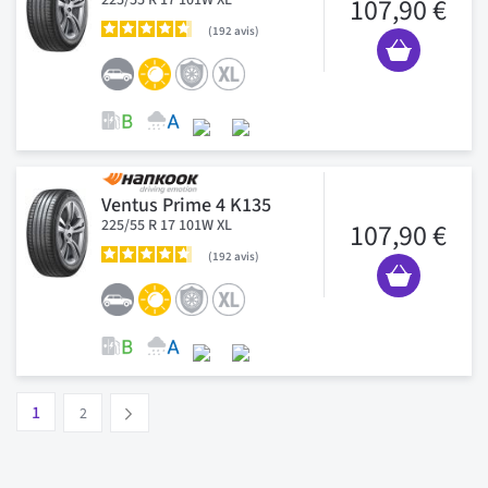
107,90 €
192
avis
Ventus Prime 4 K135
225/55 R 17 101W XL
107,90 €
192
avis
Page
Vous lisez actuellement la page
Page
1
Suivant
2