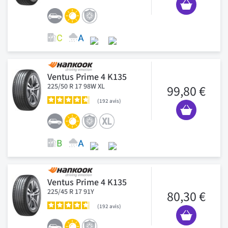
Ventus Prime 4 K135
225/50 R 17 98W XL
99,80 €
192
avis
Ventus Prime 4 K135
225/45 R 17 91Y
80,30 €
192
avis