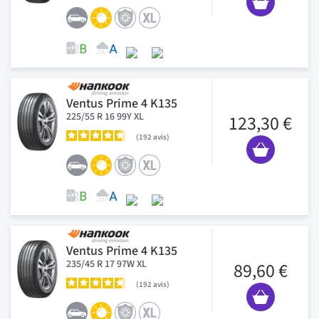
Ventus Prime 4 K135
225/55 R 16 99Y XL
123,30 €
192
avis
Ventus Prime 4 K135
235/45 R 17 97W XL
89,60 €
192
avis