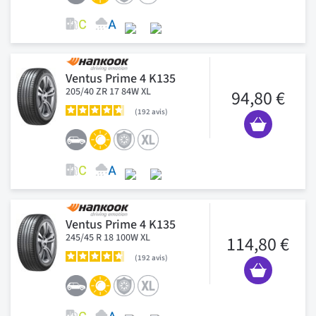
Ventus Prime 4 K135
205/40 ZR 17 84W XL
94,80 €
192
avis
Ventus Prime 4 K135
245/45 R 18 100W XL
114,80 €
192
avis