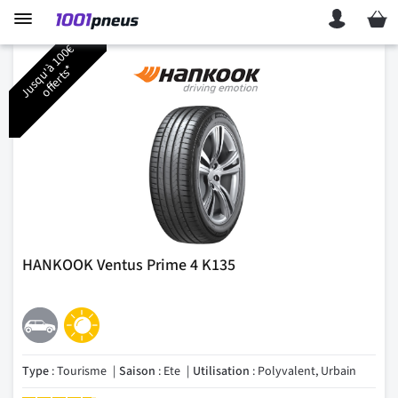
Mon p
J
u
s
q
u
'
1
0
0
€
o
f
f
e
r
t
s
à
*
HANKOOK Ventus Prime 4 K135
Type
: Tourisme
Saison
: Ete
Utilisation
: Polyvalent, Urbain