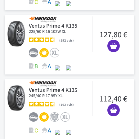
Ventus Prime 4 K135
225/60 R 16 102W XL
127,80 €
192
avis
Ventus Prime 4 K135
245/40 R 17 95Y XL
112,40 €
192
avis