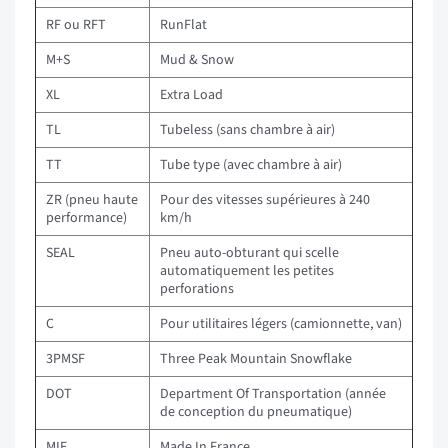
RF ou RFT
RunFlat
M+S
Mud & Snow
XL
Extra Load
TL
Tubeless (sans chambre à air)
TT
Tube type (avec chambre à air)
ZR (pneu haute
Pour des vitesses supérieures à 240
performance)
km/h
SEAL
Pneu auto-obturant qui scelle
automatiquement les petites
perforations
C
Pour utilitaires légers (camionnette, van)
3PMSF
Three Peak Mountain Snowflake
DOT
Department Of Transportation (année
de conception du pneumatique)
MIF
Made In France