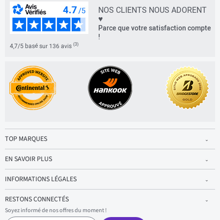
NOS CLIENTS NOUS ADORENT
♥
Parce que votre satisfaction compte
!
(3)
4,7/5 basé sur 136 avis
TOP MARQUES
EN SAVOIR PLUS
INFORMATIONS LÉGALES
RESTONS CONNECTÉS
Soyez informé de nos offres du moment !
S