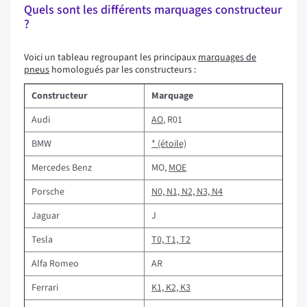
Quels sont les différents marquages constructeur
?
Voici un tableau regroupant les principaux
marquages de
pneus
homologués par les constructeurs :
Constructeur
Marquage
Audi
AO
, R01
BMW
* (étoile)
Mercedes Benz
MO,
MOE
Porsche
N0, N1, N2, N3, N4
Jaguar
J
Tesla
T0, T1, T2
Alfa Romeo
AR
Ferrari
K1, K2, K3