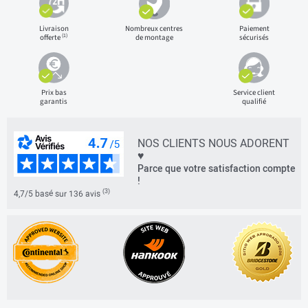
Livraison
Nombreux centres
Paiement
(1)
offerte
de montage
sécurisés
Prix bas
Service client
garantis
qualifié
NOS CLIENTS NOUS ADORENT
♥
Parce que votre satisfaction compte
!
(3)
4,7/5 basé sur 136 avis