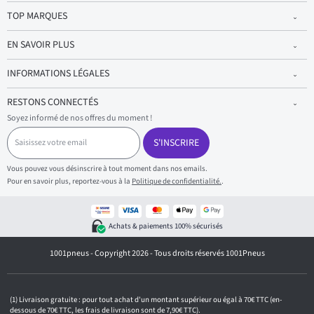
TOP MARQUES
EN SAVOIR PLUS
INFORMATIONS LÉGALES
RESTONS CONNECTÉS
Soyez informé de nos offres du moment !
S
a
S'INSCRIRE
i
s
Vous pouvez vous désinscrire à tout moment dans nos emails.
i
Pour en savoir plus, reportez-vous à la
Politique de confidentialité.
.
s
s
e
z
Achats & paiements 100% sécurisés
v
o
1001pneus - Copyright 2026 - Tous droits réservés 1001Pneus
t
r
e
e
m
Livraison gratuite : pour tout achat d'un montant supérieur ou égal à 70€ TTC (en-
a
dessous de 70€ TTC, les frais de livraison sont de 7,90€ TTC).