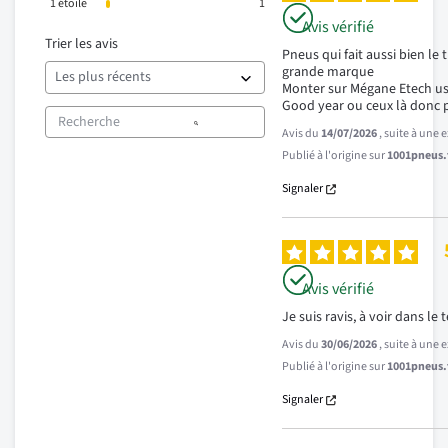
1
étoile
1
Avis vérifié
Trier les avis
Pneus qui fait aussi bien le
grande marque 

Monter sur Mégane Etech us
Good year ou ceux là donc 
Avis du
14/07/2026
, suite à une
Publié à l'origine sur
1001pneus.f
Signaler
Avis vérifié
Je suis ravis, à voir dans l
Avis du
30/06/2026
, suite à une
Publié à l'origine sur
1001pneus.f
Signaler