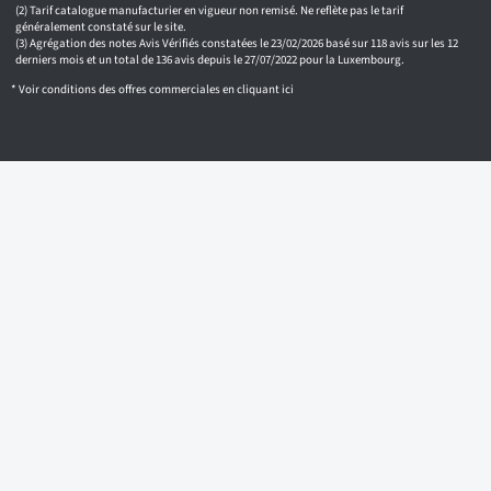
i
Tarif catalogue manufacturier en vigueur non remisé. Ne reflète pas le tarif
généralement constaté sur le site.
l
Agrégation des notes Avis Vérifiés constatées le 23/02/2026 basé sur 118 avis sur les 12
derniers mois et un total de 136 avis depuis le 27/07/2022 pour la Luxembourg.
* Voir conditions des offres commerciales en
cliquant ici