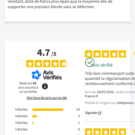
résistant, doté de flancs plus épais que la moyenne afin de
supporter une pression élevée sans se déformer.
4.7
/
5
Avis vérifié
Très bon commerçant suite 
quantité la régularisation du
Basé sur
41
remboursement conforme à
avis soumis à
un contrôle
Avis du
18/07/2026
, suite à une
france P.
Voir tous les avis sur ce site
Publié à l'origine sur
1001pneus.f
5
étoiles
34
Signaler
4
étoiles
5
3
étoiles
1
2
étoiles
0