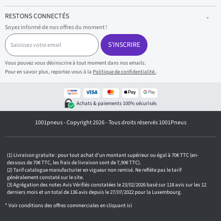
RESTONS CONNECTÉS
Soyez informé de nos offres du moment !
S
a
S'INSCRIRE
i
s
Vous pouvez vous désinscrire à tout moment dans nos emails.
i
Pour en savoir plus, reportez-vous à la
Politique de confidentialité.
.
s
s
e
z
Achats & paiements 100% sécurisés
v
o
1001pneus - Copyright 2026 - Tous droits réservés 1001Pneus
t
r
e
e
m
Livraison gratuite : pour tout achat d'un montant supérieur ou égal à 70€ TTC (en-
a
dessous de 70€ TTC, les frais de livraison sont de 7,90€ TTC).
i
Tarif catalogue manufacturier en vigueur non remisé. Ne reflète pas le tarif
généralement constaté sur le site.
l
Agrégation des notes Avis Vérifiés constatées le 23/02/2026 basé sur 118 avis sur les 12
derniers mois et un total de 136 avis depuis le 27/07/2022 pour la Luxembourg.
* Voir conditions des offres commerciales en
cliquant ici