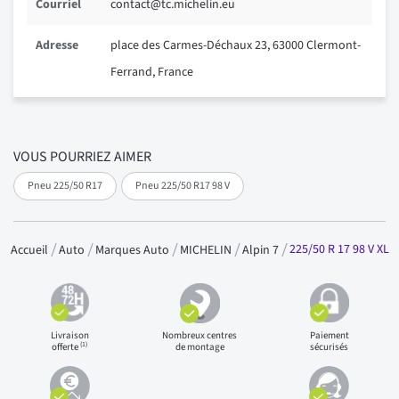
Courriel
contact@tc.michelin.eu
Adresse
place des Carmes-Déchaux 23, 63000 Clermont-
Ferrand, France
VOUS POURRIEZ AIMER
Pneu 225/50 R17
Pneu 225/50 R17 98 V
225/50 R 17 98 V XL
Accueil
Auto
Marques Auto
MICHELIN
Alpin 7
Livraison
Nombreux centres
Paiement
(1)
offerte
de montage
sécurisés