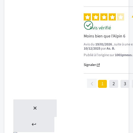
Avis vérifié
Moins bien que l'Alpin 6
Avis du
19/01/2026
, suite à une
10/12/2025
par
As. B.
Publié à l'origine sur
1001pneus.f
Signaler
1
2
3