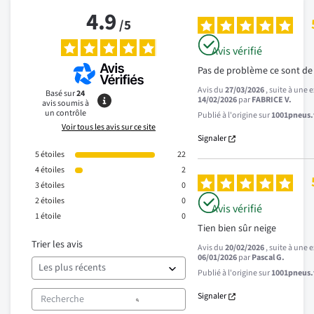
4.9
/
5
Avis vérifié
Pas de problème ce sont de
Avis du
27/03/2026
, suite à une
Basé sur
24
14/02/2026
par
FABRICE V.
avis soumis à
un contrôle
Publié à l'origine sur
1001pneus.f
Voir tous les avis sur ce site
Signaler
5
étoiles
22
4
étoiles
2
3
étoiles
0
2
étoiles
0
Avis vérifié
1
étoile
0
Tien bien sûr neige
Trier les avis
Avis du
20/02/2026
, suite à une
06/01/2026
par
Pascal G.
Publié à l'origine sur
1001pneus.f
Signaler