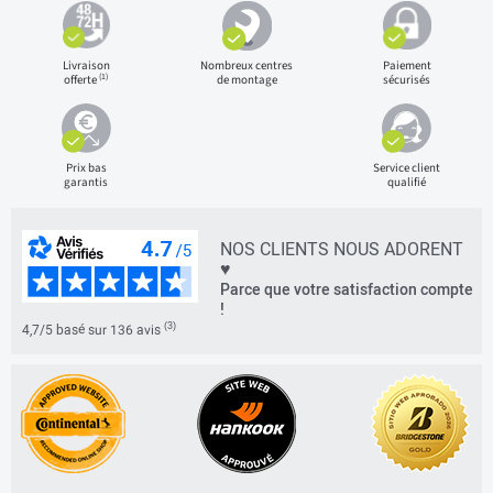
Livraison
Nombreux centres
Paiement
(1)
offerte
de montage
sécurisés
Prix bas
Service client
garantis
qualifié
NOS CLIENTS NOUS ADORENT
♥
Parce que votre satisfaction compte
!
(3)
4,7/5 basé sur 136 avis