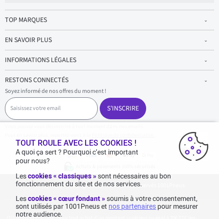
TOP MARQUES
EN SAVOIR PLUS
INFORMATIONS LÉGALES
RESTONS CONNECTÉS
Soyez informé de nos offres du moment !
S
a
S'INSCRIRE
i
s
Vous pouvez vous désinscrire à tout moment dans nos emails.
i
Pour en savoir plus, reportez-vous à la
Politique de confidentialité.
.
s
TOUT ROULE AVEC LES COOKIES !
s
A quoi ça sert ? Pourquoi c’est important
e
pour nous?
z
Achats & paiements 100% sécurisés
v
Les
cookies « classiques »
sont nécessaires au bon
o
fonctionnement du site et de nos services.
1001pneus - Copyright 2026 - Tous droits réservés 1001Pneus
t
r
Les
cookies « cœur fondant »
soumis à votre consentement,
e
sont utilisés par 1001Pneus et
nos partenaires
pour mesurer
e
notre audience.
m
Livraison gratuite : pour tout achat d'un montant supérieur ou égal à 70€ TTC (en-