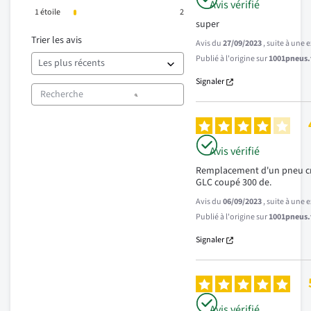
Avis vérifié
1
étoile
2
super
Trier les avis
Avis du
27/09/2023
, suite à une
Publié à l'origine sur
1001pneus.f
Signaler
Avis vérifié
Remplacement d'un pneu cre
GLC coupé 300 de.
Avis du
06/09/2023
, suite à une
Publié à l'origine sur
1001pneus.f
Signaler
Avis vérifié