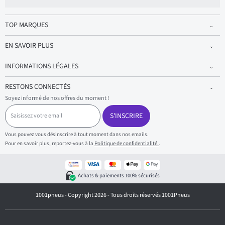
TOP MARQUES
EN SAVOIR PLUS
INFORMATIONS LÉGALES
RESTONS CONNECTÉS
Soyez informé de nos offres du moment !
S
a
S'INSCRIRE
i
s
Vous pouvez vous désinscrire à tout moment dans nos emails.
i
Pour en savoir plus, reportez-vous à la
Politique de confidentialité.
.
s
s
e
z
Achats & paiements 100% sécurisés
v
o
1001pneus - Copyright 2026 - Tous droits réservés 1001Pneus
t
r
e
e