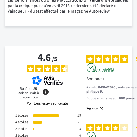
Les performances du pneu
PIRELLI Scorpion Verde
ont été saluées
par la critique puisqu’en avril 2013 ce dernier a été déclaré «
Vainqueur » du test effectué par le magazine Autoreview.
4.6
/
5
Avis vérifié
Bon pneu.
Avis du
04/04/2026
, suite à une
Basé sur
85
philippe R.
avis soumis à
un contrôle
Publié à l'origine sur
1001pneus.f
Voir tous les avis sur ce site
Signaler
5
étoiles
59
4
étoiles
21
3
étoiles
3
2
étoiles
0