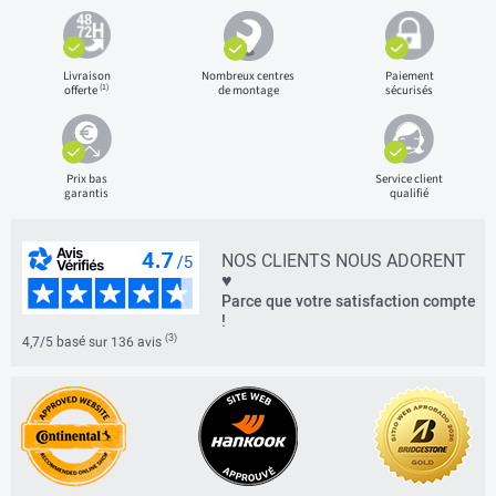
Livraison
Nombreux centres
Paiement
(1)
offerte
de montage
sécurisés
Prix bas
Service client
garantis
qualifié
NOS CLIENTS NOUS ADORENT
♥
Parce que votre satisfaction compte
!
(3)
4,7/5 basé sur 136 avis