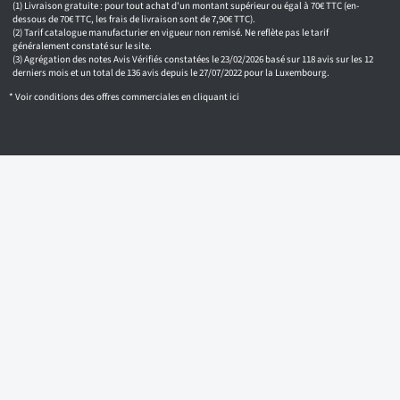
m
Livraison gratuite : pour tout achat d'un montant supérieur ou égal à 70€ TTC (en-
a
dessous de 70€ TTC, les frais de livraison sont de 7,90€ TTC).
i
Tarif catalogue manufacturier en vigueur non remisé. Ne reflète pas le tarif
généralement constaté sur le site.
l
Agrégation des notes Avis Vérifiés constatées le 23/02/2026 basé sur 118 avis sur les 12
derniers mois et un total de 136 avis depuis le 27/07/2022 pour la Luxembourg.
* Voir conditions des offres commerciales en
cliquant ici