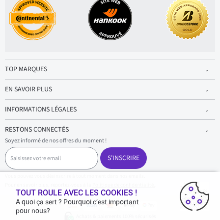
TOP MARQUES
EN SAVOIR PLUS
INFORMATIONS LÉGALES
RESTONS CONNECTÉS
Soyez informé de nos offres du moment !
S
a
S'INSCRIRE
i
s
Vous pouvez vous désinscrire à tout moment dans nos emails.
i
Pour en savoir plus, reportez-vous à la
Politique de confidentialité.
.
s
TOUT ROULE AVEC LES COOKIES !
s
A quoi ça sert ? Pourquoi c’est important
e
pour nous?
z
Achats & paiements 100% sécurisés