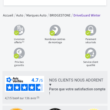
Accueil
Auto
Marques Auto
BRIDGESTONE
DriveGuard Winter
Livraison
Nombreux centres
Paiement
(1)
offerte
de montage
sécurisés
Prix bas
Service client
garantis
qualifié
NOS CLIENTS NOUS ADORENT
♥
Parce que votre satisfaction compte
!
(3)
4,7/5 basé sur 136 avis