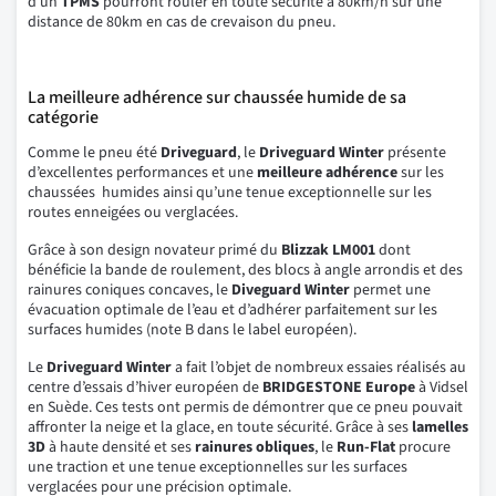
d’un
TPMS
pourront rouler en toute sécurité à 80km/h sur une
distance de 80km en cas de crevaison du pneu.
La meilleure adhérence sur chaussée humide de sa
catégorie
Comme le pneu été
Driveguard
, le
Driveguard Winter
présente
d’excellentes performances et une
meilleure adhérence
sur les
chaussées humides ainsi qu’une tenue exceptionnelle sur les
routes enneigées ou verglacées.
Grâce à son design novateur primé du
Blizzak LM001
dont
bénéficie la bande de roulement, des blocs à angle arrondis et des
rainures coniques concaves, le
Diveguard Winter
permet une
évacuation optimale de l’eau et d’adhérer parfaitement sur les
surfaces humides (note B dans le label européen).
Le
Driveguard Winter
a fait l’objet de nombreux essaies réalisés au
centre d’essais d’hiver européen de
BRIDGESTONE
Europe
à Vidsel
en Suède. Ces tests ont permis de démontrer que ce pneu pouvait
affronter la neige et la glace, en toute sécurité. Grâce à ses
lamelles
3D
à haute densité et ses
rainures obliques
, le
Run-Flat
procure
une traction et une tenue exceptionnelles sur les surfaces
verglacées pour une précision optimale.