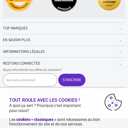
TOP MARQUES
EN SAVOIR PLUS
INFORMATIONS LÉGALES
RESTONS CONNECTÉS
Soyez informé de nos offres du moment !
S
a
S'INSCRIRE
i
s
Vous pouvez vous désinscrire à tout moment dans nos emails.
i
Pour en savoir plus, reportez-vous à la
Politique de confidentialité.
.
s
TOUT ROULE AVEC LES COOKIES !
s
A quoi ça sert ? Pourquoi c’est important
e
pour nous?
z
Achats & paiements 100% sécurisés
v
Les
cookies « classiques »
sont nécessaires au bon
o
fonctionnement du site et de nos services.
1001pneus - Copyright 2026 - Tous droits réservés 1001Pneus
t