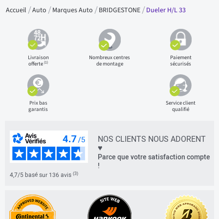
Accueil
Auto
Marques Auto
BRIDGESTONE
Dueler H/L 33
Livraison
Nombreux centres
Paiement
(1)
offerte
de montage
sécurisés
Prix bas
Service client
garantis
qualifié
NOS CLIENTS NOUS ADORENT
♥
Parce que votre satisfaction compte
!
(3)
4,7/5 basé sur 136 avis