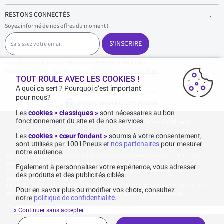
RESTONS CONNECTÉS
Soyez informé de nos offres du moment !
S
a
S'INSCRIRE
i
s
Vous pouvez vous désinscrire à tout moment dans nos emails.
i
Pour en savoir plus, reportez-vous à la
Politique de confidentialité.
.
s
TOUT ROULE AVEC LES COOKIES !
s
A quoi ça sert ? Pourquoi c’est important
e
pour nous?
z
Achats & paiements 100% sécurisés
v
Les
cookies « classiques »
sont nécessaires au bon
o
fonctionnement du site et de nos services.
1001pneus - Copyright 2026 - Tous droits réservés 1001Pneus
t
r
Les
cookies « cœur fondant »
soumis à votre consentement,
e
sont utilisés par 1001Pneus et
nos partenaires
pour mesurer
e
notre audience.
m
Livraison gratuite : pour tout achat d'un montant supérieur ou égal à 70€ TTC (en-
a
dessous de 70€ TTC, les frais de livraison sont de 7,90€ TTC).
Egalement à personnaliser votre expérience, vous adresser
i
Tarif catalogue manufacturier en vigueur non remisé. Ne reflète pas le tarif
des produits et des publicités ciblés.
généralement constaté sur le site.
l
Agrégation des notes Avis Vérifiés constatées le 23/02/2026 basé sur 118 avis sur les 12
Pour en savoir plus ou modifier vos choix, consultez
derniers mois et un total de 136 avis depuis le 27/07/2022 pour la Luxembourg.
notre
politique de confidentialité
.
* Voir conditions des offres commerciales en
cliquant ici
x Continuer sans accepter