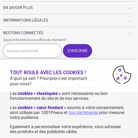
EN SAVOIR PLUS
INFORMATIONS LÉGALES
RESTONS CONNECTÉS
Soyez informé de nos offres du moment !
S
a
S'INSCRIRE
i
s
Vous pouvez vous désinscrire à tout moment dans nos emails.
i
Pour en savoir plus, reportez-vous à la
Politique de confidentialité.
.
s
TOUT ROULE AVEC LES COOKIES !
s
A quoi ça sert ? Pourquoi c’est important
e
pour nous?
z
Achats & paiements 100% sécurisés
v
Les
cookies « classiques »
sont nécessaires au bon
o
fonctionnement du site et de nos services.
1001pneus - Copyright 2026 - Tous droits réservés 1001Pneus
t
r
Les
cookies « cœur fondant »
soumis à votre consentement,
e
sont utilisés par 1001Pneus et
nos partenaires
pour mesurer
e
notre audience.
m
Livraison gratuite : pour tout achat d'un montant supérieur ou égal à 70€ TTC (en-
a
dessous de 70€ TTC, les frais de livraison sont de 7,90€ TTC).
Egalement à personnaliser votre expérience, vous adresser
i
Tarif catalogue manufacturier en vigueur non remisé. Ne reflète pas le tarif
des produits et des publicités ciblés.
généralement constaté sur le site.
l