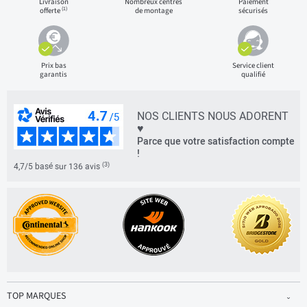
Livraison
Nombreux centres
Paiement
(1)
offerte
de montage
sécurisés
Prix bas
Service client
garantis
qualifié
NOS CLIENTS NOUS ADORENT
♥
Parce que votre satisfaction compte
!
(3)
4,7/5 basé sur 136 avis
TOP MARQUES