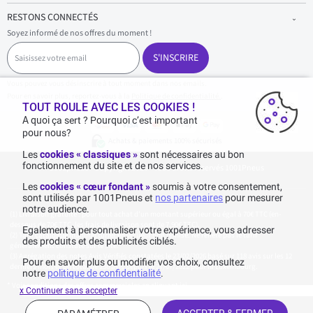
RESTONS CONNECTÉS
Soyez informé de nos offres du moment !
S
a
S'INSCRIRE
i
s
Vous pouvez vous désinscrire à tout moment dans nos emails.
i
Pour en savoir plus, reportez-vous à la
Politique de confidentialité.
.
s
TOUT ROULE AVEC LES COOKIES !
s
A quoi ça sert ? Pourquoi c’est important
e
pour nous?
z
Achats & paiements 100% sécurisés
v
Les
cookies « classiques »
sont nécessaires au bon
o
fonctionnement du site et de nos services.
1001pneus - Copyright 2026 - Tous droits réservés 1001Pneus
t
r
Les
cookies « cœur fondant »
soumis à votre consentement,
e
sont utilisés par 1001Pneus et
nos partenaires
pour mesurer
e
notre audience.
m
Livraison gratuite : pour tout achat d'un montant supérieur ou égal à 70€ TTC (en-
a
dessous de 70€ TTC, les frais de livraison sont de 7,90€ TTC).
Egalement à personnaliser votre expérience, vous adresser
i
Tarif catalogue manufacturier en vigueur non remisé. Ne reflète pas le tarif
des produits et des publicités ciblés.
généralement constaté sur le site.
l
Agrégation des notes Avis Vérifiés constatées le 23/02/2026 basé sur 118 avis sur les 12
Pour en savoir plus ou modifier vos choix, consultez
derniers mois et un total de 136 avis depuis le 27/07/2022 pour la Luxembourg.
notre
politique de confidentialité
.
* Voir conditions des offres commerciales en
cliquant ici
x Continuer sans accepter