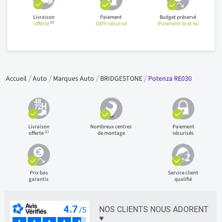
Livraison
Paiement
Budget préservé
(1)
offerte
100% sécurisé
(Paiement 3x et 4x)
Accueil
Auto
Marques Auto
BRIDGESTONE
Potenza RE030
Livraison
Nombreux centres
Paiement
(1)
offerte
de montage
sécurisés
Prix bas
Service client
garantis
qualifié
NOS CLIENTS NOUS ADORENT
♥