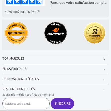
Parce que votre satisfaction compte
!
(3)
4,7/5 basé sur 136 avis
TOP MARQUES
EN SAVOIR PLUS
INFORMATIONS LÉGALES
RESTONS CONNECTÉS
Soyez informé de nos offres du moment !
S
a
S'INSCRIRE
i