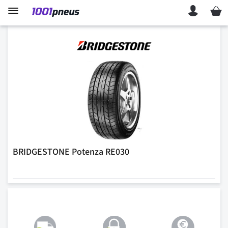
Mon p
BRIDGESTONE Potenza RE030