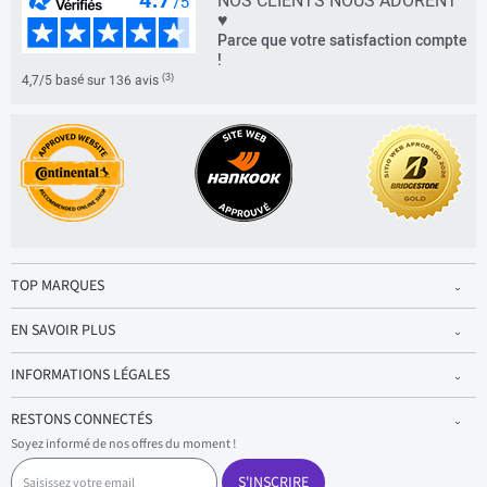
NOS CLIENTS NOUS ADORENT
♥
Parce que votre satisfaction compte
!
(3)
4,7/5 basé sur 136 avis
TOP MARQUES
EN SAVOIR PLUS
INFORMATIONS LÉGALES
RESTONS CONNECTÉS
Soyez informé de nos offres du moment !
S
a
S'INSCRIRE