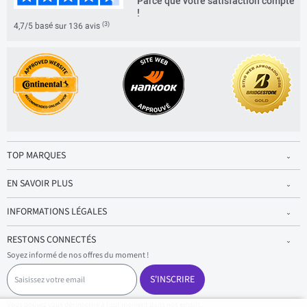
Parce que votre satisfaction compte
!
(3)
4,7/5 basé sur 136 avis
TOP MARQUES
EN SAVOIR PLUS
INFORMATIONS LÉGALES
RESTONS CONNECTÉS
Soyez informé de nos offres du moment !
S
a
S'INSCRIRE
i
s
Vous pouvez vous désinscrire à tout moment dans nos emails.