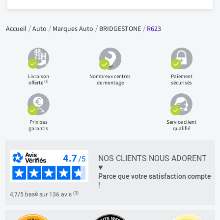
Accueil
Auto
Marques Auto
BRIDGESTONE
R623
Livraison
Nombreux centres
Paiement
(1)
offerte
de montage
sécurisés
Prix bas
Service client
garantis
qualifié
NOS CLIENTS NOUS ADORENT
♥
Parce que votre satisfaction compte
!
(3)
4,7/5 basé sur 136 avis