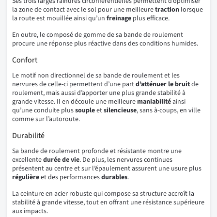
Ses trois larges rainures circonférentielles permettent d’optimiser
la zone de contact avec le sol pour une meilleure
traction
lorsque
la route est mouillée ainsi qu’un
freinage
plus efficace.
En outre, le composé de gomme de sa bande de roulement
procure une réponse plus réactive dans des conditions humides.
Confort
Le motif non directionnel de sa bande de roulement et les
nervures de celle-ci permettent d’une part
d’atténuer le bruit
de
roulement, mais aussi d’apporter une plus grande stabilité à
grande vitesse. Il en découle une meilleure
maniabilité
ainsi
qu’une conduite plus
souple
et
silencieuse
, sans à-coups, en ville
comme sur l’autoroute.
Durabilité
Sa bande de roulement profonde et résistante montre une
excellente
durée de vie
. De plus, les nervures continues
présentent au centre et sur l’épaulement assurent une usure plus
régulière
et des performances
durables
.
La ceinture en acier robuste qui compose sa structure accroît la
stabilité à grande vitesse, tout en offrant une résistance supérieure
aux impacts.