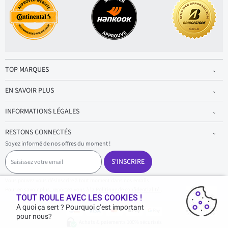
TOP MARQUES
EN SAVOIR PLUS
INFORMATIONS LÉGALES
RESTONS CONNECTÉS
Soyez informé de nos offres du moment !
S
a
S'INSCRIRE
i
s
Vous pouvez vous désinscrire à tout moment dans nos emails.
i
Pour en savoir plus, reportez-vous à la
Politique de confidentialité.
.
s
TOUT ROULE AVEC LES COOKIES !
s
A quoi ça sert ? Pourquoi c’est important
e
pour nous?
z
Achats & paiements 100% sécurisés
v