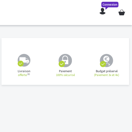
Connexion
Mon pan
Livraison
Paiement
Budget préservé
(1)
offerte
100% sécurisé
(Paiement 3x et 4x)