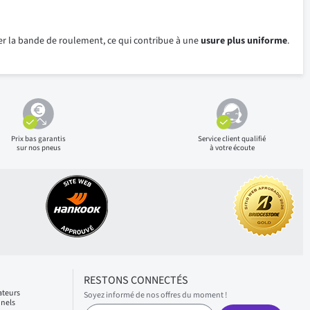
ser la bande de roulement, ce qui contribue à une
usure plus uniforme
.
Prix bas
garantis
Service client qualifié
sur nos pneus
à votre écoute
RESTONS CONNECTÉS
ateurs
Soyez informé de nos offres du moment !
nnels
S