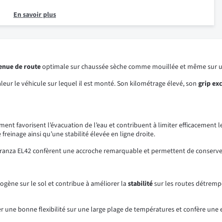
En savoir plus
enue de route
optimale sur chaussée sèche comme mouillée et même sur une 
eur le véhicule sur lequel il est monté. Son kilométrage élevé, son
grip ex
ulement favorisent l’évacuation de l’eau et contribuent à limiter efficacem
freinage ainsi qu’une stabilité élevée en ligne droite.
ranza EL42 confèrent une accroche remarquable et permettent de conserver 
gène sur le sol et contribue à améliorer la
stabilité
sur les routes détremp
 bonne flexibilité sur une large plage de températures et confère une e