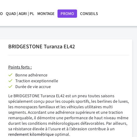
LO
QUAD | AGRI | PL
MONTAGE
PROMO
CONSEILS
BRIDGESTONE Turanza EL42
Points forts :
Bonne adhérence
Traction exceptionnelle
Durée de vie accrue
Le BRIDGESTONE Turanza EL42 est un pneu toutes saisons
spécialement conçu pour les coupés sportifs, les berlines de luxes,
les monospaces familiaux et les véhicules utilitaires multi
segments. Accordant une adhérence supérieure et une traction
remarquable, il démontre une performance de haut niveau même
durant les conditions météorologiques défavorables. Par ailleurs,
sa résistance élevée à l’usure et à l’abrasion contribue à un
rendement kilométrique
optimal.