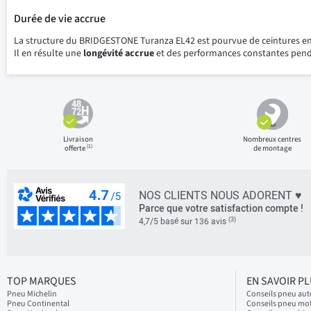
Durée de vie accrue
La structure du BRIDGESTONE Turanza EL42 est pourvue de ceintures en a
Il en résulte une
longévité accrue
et des performances constantes pen
Livraison
Nombreux centres
(1)
offerte
de montage
NOS CLIENTS NOUS ADORENT ♥
Parce que votre satisfaction compte !
(3)
4,7/5 basé sur 136 avis
TOP MARQUES
EN SAVOIR P
Pneu Michelin
Conseils pneu aut
Pneu Continental
Conseils pneu mo