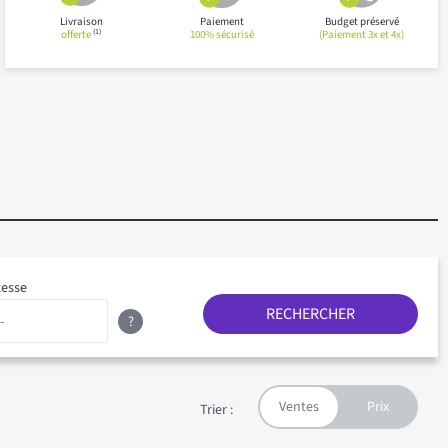
Livraison
Paiement
Budget préservé
(1)
offerte
100% sécurisé
(Paiement 3x et 4x)
tesse
RECHERCHER
?
Trier :