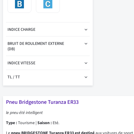
INDICE CHARGE
BRUIT DE ROULEMENT EXTERNE
(DB)
INDICE VITESSE
TL / TT
Pneu Bridgestone Turanza ER33
le pneu été intelligent
Type :
Tourisme |
Saison :
Eté.
Le
pneu BRIDGESTONE Turanza ER33 est destiné
aux voitures de sport