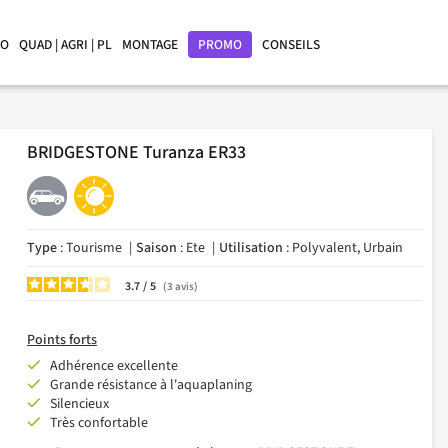
LO
QUAD | AGRI | PL
MONTAGE
PROMO
CONSEILS
BRIDGESTONE Turanza ER33
Type
: Tourisme
Saison
: Ete
Utilisation
: Polyvalent, Urbain
3.7
/
3
avis
Points forts
Adhérence excellente
Grande résistance à l'aquaplaning
Silencieux
Très confortable