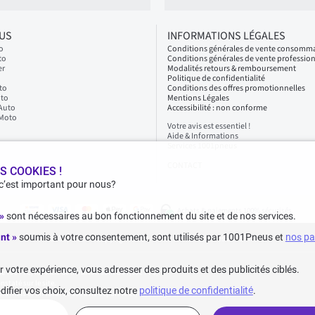
LUS
INFORMATIONS LÉGALES
o
Conditions générales de vente consomm
to
Conditions générales de vente professio
er
Modalités retours & remboursement
Politique de confidentialité
to
Conditions des offres promotionnelles
oto
Mentions Légales
 Auto
Accessibilité : non conforme
 Moto
Votre avis est essentiel !
Aide & Informations
Services 1001pneus
CONTACT
S COOKIES !
 c’est important pour nous?
Achats & paiements 100% sécurisés
 »
sont nécessaires au bon fonctionnement du site et de nos services.
nt »
soumis à votre consentement, sont utilisés par 1001Pneus et
nos pa
1001pneus - Copyright 2026 - Tous droits réservés 1001Pneus
votre expérience, vous adresser des produits et des publicités ciblés.
70€ TTC, les frais de livraison sont de 7,90€ TTC).
staté sur le site.
difier vos choix, consultez notre
politique de confidentialité
.
iers mois et un total de 136 avis depuis le 27/07/2022 pour la Luxembourg.