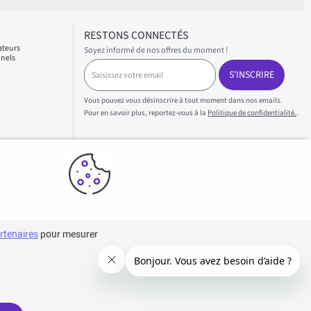
RESTONS CONNECTÉS
ateurs
Soyez informé de nos offres du moment !
nnels
S
S'INSCRIRE
a
i
s
Vous pouvez vous désinscrire à tout moment dans nos emails.
i
Pour en savoir plus, reportez-vous à la
Politique de confidentialité.
.
s
s
e
z
v
o
t
r
e
rtenaires
pour mesurer
e
m
a
i
l