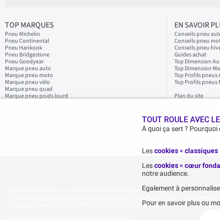
TOP MARQUES
EN SAVOIR P
Pneu Michelin
Conseils pneu aut
Pneu Continental
Conseils pneu mo
Pneu Hankook
Conseils pneu hiv
Pneu Bridgestone
Guides achat
Pneu Goodyear
Top Dimension Au
Marque pneu auto
Top Dimension M
Marque pneu moto
Top Profils pneus
Marque pneu vélo
Top Profils pneus
Marque pneu quad
Marque pneu poids lourd
Plan du site
TOUT ROULE AVEC LE
A quoi ça sert ? Pourquoi
Les
cookies « classiques
Les
cookies « cœur fonda
notre audience.
Egalement à personnaliser 
Livraison gratuite : pour tout achat d'un montant supérieur ou égal à 70€ TTC (en-dessous de 
Tarif catalogue manufacturier en vigueur non remisé. Ne reflète pas le tarif généralement con
Pour en savoir plus ou mo
Agrégation des notes Avis Vérifiés constatées le 23/02/2026 basé sur 118 avis sur les 12 dern
* Voir conditions des offres commerciales en
cliquant ici