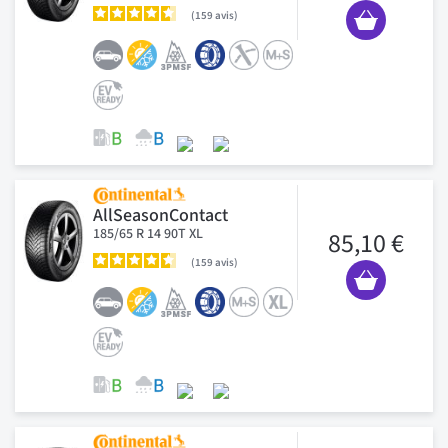
159
avis
AllSeasonContact
185/65 R 14 90T XL
85,10 €
159
avis