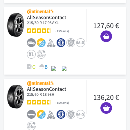
AllSeasonContact
215/50 R 17 95V XL
127,60 €
159
avis
AllSeasonContact
215/60 R 18 98H
136,20 €
159
avis