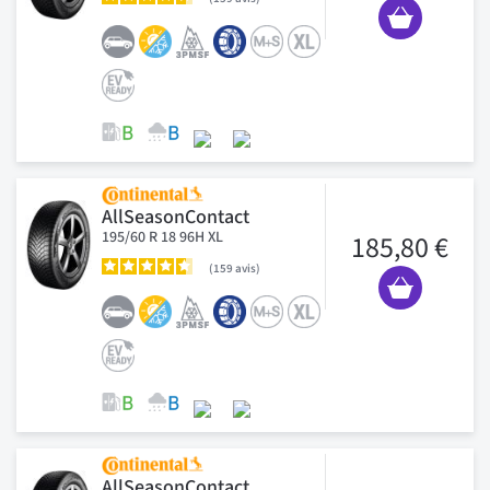
AllSeasonContact
195/60 R 18 96H XL
185,80 €
159
avis
AllSeasonContact