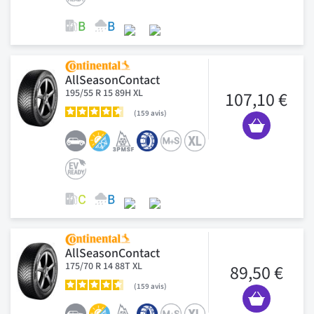
AllSeasonContact
195/55 R 15 89H XL
107,10 €
159
avis
AllSeasonContact
175/70 R 14 88T XL
89,50 €
159
avis