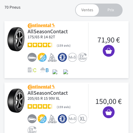
70
Pneus
AllSeasonContact
175/65 R 14 82T
71,90 €
159
avis
AllSeasonContact
205/65 R 15 99V XL
150,00 €
159
avis