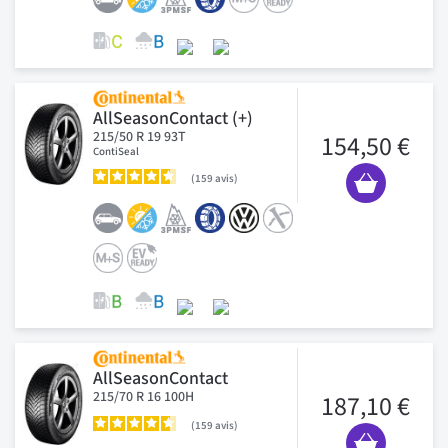
AllSeasonContact (+)
215/50 R 19 93T
154,50 €
ContiSeal
159
avis
AllSeasonContact
215/70 R 16 100H
187,10 €
159
avis