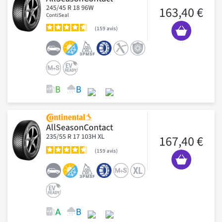
245/45 R 18 96W
163,40 €
ContiSeal
159
avis
AllSeasonContact
235/55 R 17 103H XL
167,40 €
159
avis