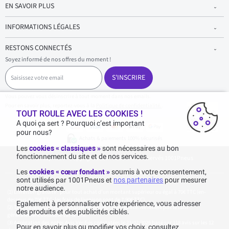
EN SAVOIR PLUS
INFORMATIONS LÉGALES
RESTONS CONNECTÉS
Soyez informé de nos offres du moment !
S
a
S'INSCRIRE
i
s
Vous pouvez vous désinscrire à tout moment dans nos emails.
i
Pour en savoir plus, reportez-vous à la
Politique de confidentialité.
.
s
TOUT ROULE AVEC LES COOKIES !
s
A quoi ça sert ? Pourquoi c’est important
e
pour nous?
z
Achats & paiements 100% sécurisés
v
Les
cookies « classiques »
sont nécessaires au bon
o
fonctionnement du site et de nos services.
1001pneus - Copyright 2026 - Tous droits réservés 1001Pneus
t
r
Les
cookies « cœur fondant »
soumis à votre consentement,
e
sont utilisés par 1001Pneus et
nos partenaires
pour mesurer
e
notre audience.
m
Livraison gratuite : pour tout achat d'un montant supérieur ou égal à 70€ TTC (en-
a
dessous de 70€ TTC, les frais de livraison sont de 7,90€ TTC).
Egalement à personnaliser votre expérience, vous adresser
i
Tarif catalogue manufacturier en vigueur non remisé. Ne reflète pas le tarif
des produits et des publicités ciblés.
généralement constaté sur le site.
l
Agrégation des notes Avis Vérifiés constatées le 23/02/2026 basé sur 118 avis sur les 12
Pour en savoir plus ou modifier vos choix, consultez