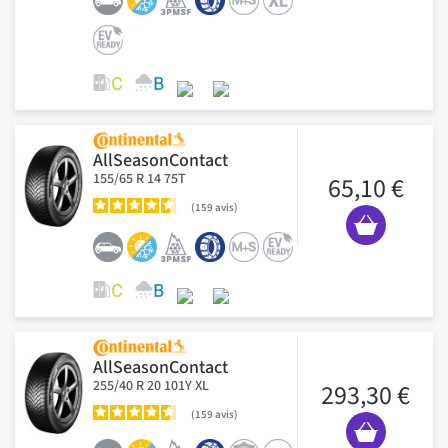
AllSeasonContact
155/65 R 14 75T
65,10 €
159
avis
AllSeasonContact
255/40 R 20 101Y XL
293,30 €
159
avis