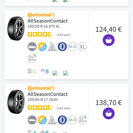
AllSeasonContact
185/55 R 16 87V XL
124,40 €
159
avis
AllSeasonContact
235/60 R 17 102H
138,70 €
159
avis