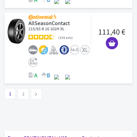
AllSeasonContact
215/65 R 16 102H XL
111,40 €
159
avis
Page
Vous lisez actuellement la page
Page
1
Suivant
2