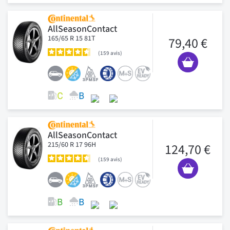
AllSeasonContact
165/65 R 15 81T
79,40 €
159
avis
AllSeasonContact
215/60 R 17 96H
124,70 €
159
avis