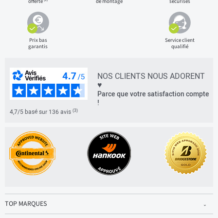
offerte
de montage
sécurisés
Prix bas
Service client
garantis
qualifié
NOS CLIENTS NOUS ADORENT
♥
Parce que votre satisfaction compte
!
(3)
4,7/5 basé sur 136 avis
TOP MARQUES