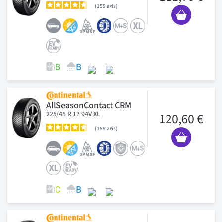
159
avis
AllSeasonContact CRM
225/45 R 17 94V XL
120,60 €
159
avis