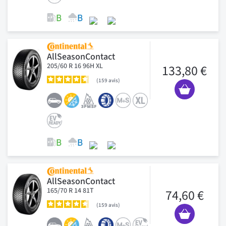
AllSeasonContact
205/60 R 16 96H XL
133,80 €
159
avis
AllSeasonContact
165/70 R 14 81T
74,60 €
159
avis