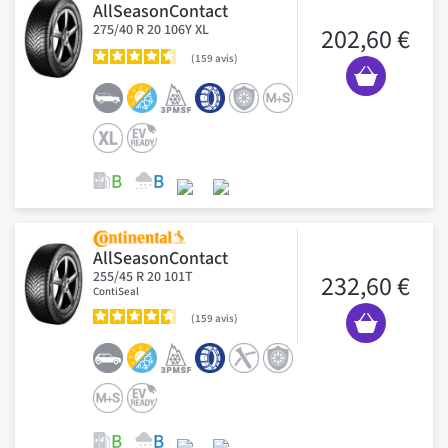
AllSeasonContact
275/40 R 20 106Y XL
202,60 €
159
avis
AllSeasonContact
255/45 R 20 101T
232,60 €
ContiSeal
159
avis