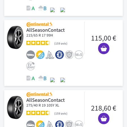
AllSeasonContact
215/65 R 17 99H
115,00 €
159
avis
AllSeasonContact
275/40 R 19 105Y XL
218,60 €
159
avis