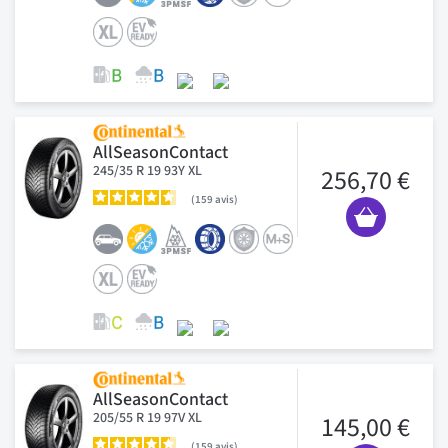
AllSeasonContact
245/35 R 19 93Y XL
256,70 €
159
avis
AllSeasonContact
205/55 R 19 97V XL
145,00 €
159
avis