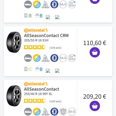
AllSeasonContact CRM
205/55 R 16 91H
110,60 €
159
avis
AllSeasonContact
255/40 R 18 99Y XL
209,20 €
159
avis