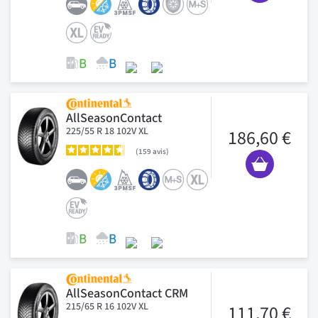
AllSeasonContact
225/55 R 18 102V XL
186,60 €
159
avis
AllSeasonContact CRM
215/65 R 16 102V XL
111,70 €