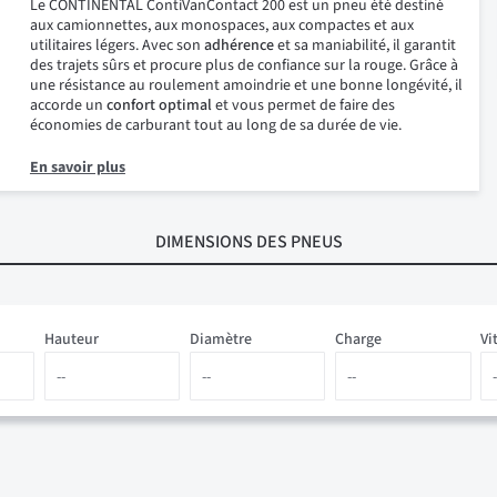
Le CONTINENTAL ContiVanContact 200 est un pneu été destiné
aux camionnettes, aux monospaces, aux compactes et aux
utilitaires légers. Avec son
adhérence
et sa maniabilité, il garantit
des trajets sûrs et procure plus de confiance sur la rouge. Grâce à
une résistance au roulement amoindrie et une bonne longévité, il
accorde un
confort optimal
et vous permet de faire des
économies de carburant tout au long de sa durée de vie.
En savoir plus
DIMENSIONS
DES PNEUS
Hauteur
Diamètre
Charge
Vi