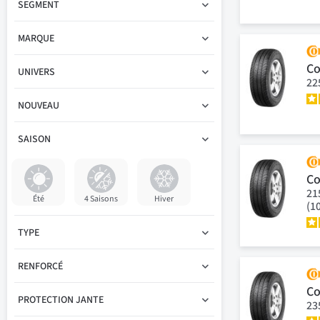
SEGMENT
MARQUE
Co
UNIVERS
22
NOUVEAU
SAISON
Co
21
Été
4 Saisons
Hiver
(1
TYPE
RENFORCÉ
Co
PROTECTION JANTE
23