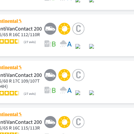
ntiVanContact 200
5/65 R 16C 112/110R
27
avis
ntiVanContact 200
5/60 R 17C 109/107T
04H)
27
avis
ntiVanContact 200
5/65 R 16C 115/113R