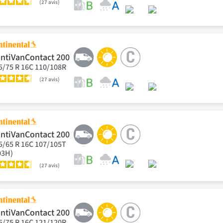
27
avis
ntiVanContact 200
5/75 R 16C 110/108R
27
avis
ntiVanContact 200
5/65 R 16C 107/105T
03H)
27
avis
ntiVanContact 200
5/75 R 16C 121/120R