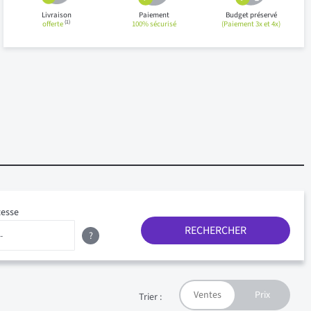
Livraison
Paiement
Budget préservé
(1)
offerte
100% sécurisé
(Paiement 3x et 4x)
tesse
RECHERCHER
?
Trier :