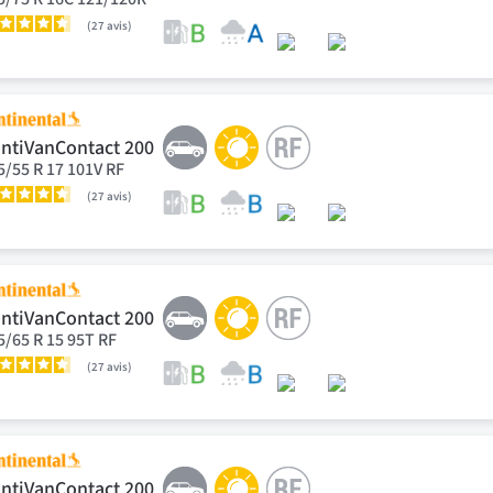
27
avis
ntiVanContact 200
5/55 R 17 101V RF
27
avis
ntiVanContact 200
5/65 R 15 95T RF
27
avis
ntiVanContact 200