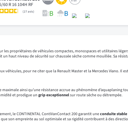
5/60 R 16 104H RF
27
avis
les propriétaires de véhicules compactes, monospaces et utilitaires légers
tit un haut niveau de sécurité sur chaussée sèche comme mouillée. Sa rés
hicules, pour ne citer que la Renault Master et la Mercedes Viano. Il est
ce maximale ainsi qu’une résistance accrue au phénomène d’aquaplaning tout 
midité et prodigue un
grip exceptionnel
sur route sèche ou détrempée.
oulement, le CONTINENTAL ContiVanContact 200 garantit une
conduite stable
que son empreinte au sol optimisée et sa rigidité contribuent à des directio