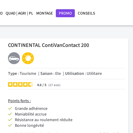
LO
QUAD | AGRI | PL
MONTAGE
PROMO
CONSEILS
CONTINENTAL ContiVanContact 200
Type
: Tourisme
Saison
: Ete
Utilisation
: Utilitaire
4.6
/
27
avis
Points forts :
Grande adhérence
Maniabilité accrue
Résistance au roulement réduite
Bonne longévité