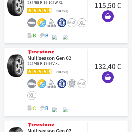
235/55 R 19 105W XL
115,50 €
90
avis
Multiseason Gen 02
225/45 R 19 96V XL
132,40 €
90
avis
Multiseason Gen 02