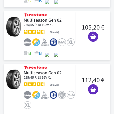
Multiseason Gen 02
225/55 R 18 102V XL
105,20 €
90
avis
Multiseason Gen 02
225/45 R 18 95V XL
112,40 €
90
avis