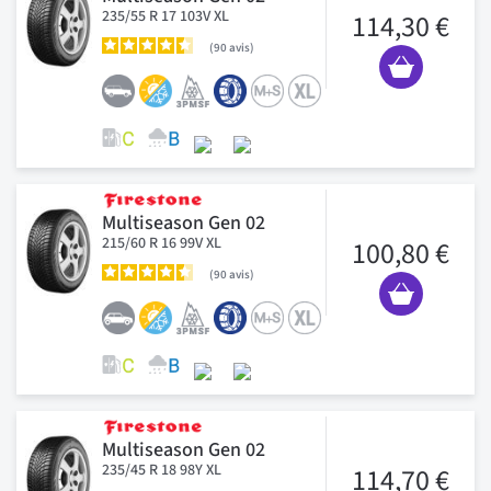
235/55 R 17 103V XL
114,30 €
90
avis
Multiseason Gen 02
215/60 R 16 99V XL
100,80 €
90
avis
Multiseason Gen 02
235/45 R 18 98Y XL
114,70 €