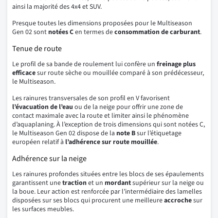
ainsi la majorité des 4x4 et SUV.
Presque toutes les dimensions proposées pour le Multiseason
Gen 02 sont
notées C
en termes de
consommation de carburant
.
Tenue de route
Le profil de sa bande de roulement lui confère un
freinage plus
efficace
sur route sèche ou mouillée comparé à son prédécesseur,
le Multiseason.
Les rainures transversales de son profil en V favorisent
l’évacuation de l’eau
ou de la neige pour offrir une zone de
contact maximale avec la route et limiter ainsi le phénomène
d’aquaplaning. À l’exception de trois dimensions qui sont notées C,
le Multiseason Gen 02 dispose de la
note B
sur l’étiquetage
européen relatif à
l’adhérence sur route mouillée
.
Adhérence sur la neige
Les rainures profondes situées entre les blocs de ses épaulements
garantissent une
traction
et un
mordant
supérieur sur la neige ou
la boue. Leur action est renforcée par l’intermédiaire des lamelles
disposées sur ses blocs qui procurent une meilleure
accroche
sur
les surfaces meubles.