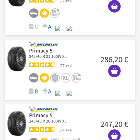
77
avis
Primacy 5
245/40 R 21 100W XL
286,20 €
77
avis
Primacy 5
245/45 R 20 103W XL
247,20 €
77
avis