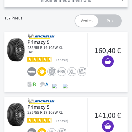
Modifier mes dimensions
137
Pneus
Primacy 5
235/55 R 19 105W XL
160,40 €
FRV
77
avis
Primacy 5
235/55 R 17 103W XL
141,00 €
77
avis