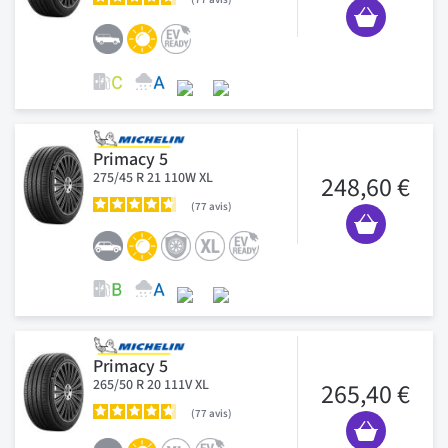
Primacy 5
275/45 R 21 110W XL
248,60 €
77
avis
Primacy 5
265/50 R 20 111V XL
265,40 €
77
avis