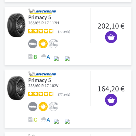
Primacy 5
265/65 R 17 112H
202,10 €
77
avis
Primacy 5
235/60 R 17 102V
164,20 €
77
avis