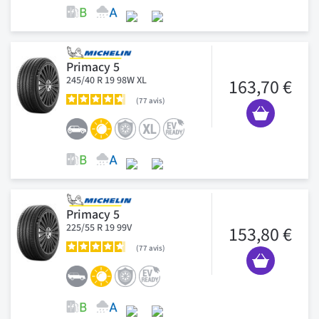
Primacy 5
245/40 R 19 98W XL
163,70 €
77
avis
Primacy 5
225/55 R 19 99V
153,80 €
77
avis