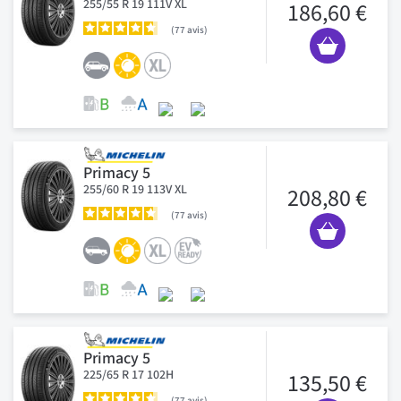
255/55 R 19 111V XL
186,60 €
77
avis
Primacy 5
255/60 R 19 113V XL
208,80 €
77
avis
Primacy 5
225/65 R 17 102H
135,50 €
77
avis