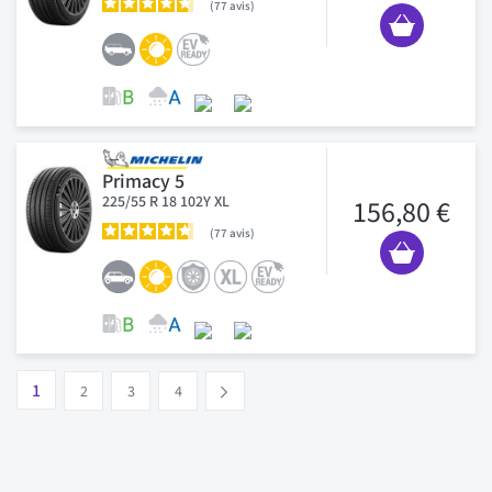
77
avis
Primacy 5
225/55 R 18 102Y XL
156,80 €
77
avis
Page
Vous lisez actuellement la page
Page
Page
Page
1
Suivant
2
3
4