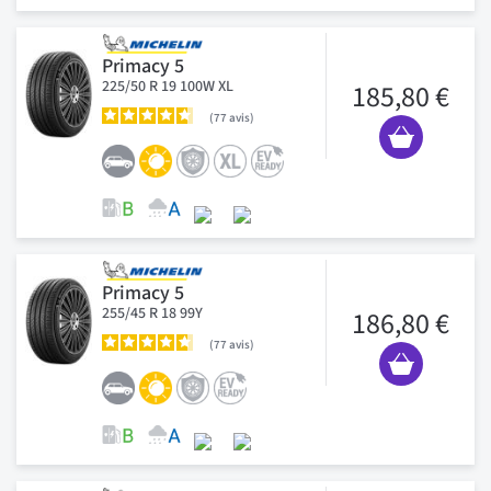
Primacy 5
225/50 R 19 100W XL
185,80 €
77
avis
Primacy 5
255/45 R 18 99Y
186,80 €
77
avis