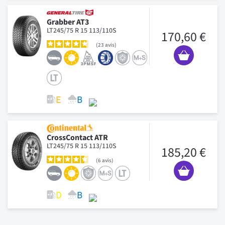
Grabber AT3
LT245/75 R 15 113/110S
170,60 €
23
avis
CrossContact ATR
LT245/75 R 15 113/110S
185,20 €
6
avis