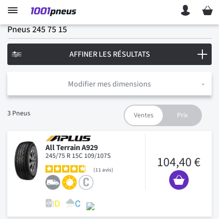
Mon p
Pneus 245 75 15
AFFINER LES RÉSULTATS
Modifier mes dimensions
3
Pneus
All Terrain A929
245/75 R 15C 109/107S
104,40 €
11
avis