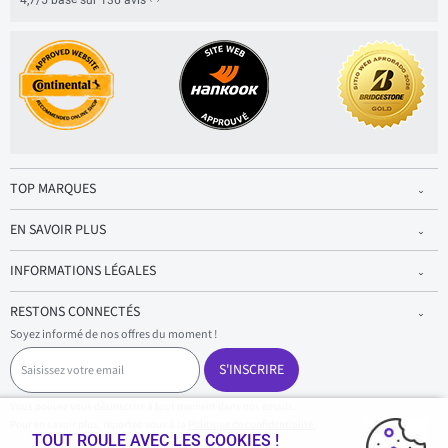
4,7/5 basé sur 136 avis
TOP MARQUES
EN SAVOIR PLUS
INFORMATIONS LÉGALES
RESTONS CONNECTÉS
Soyez informé de nos offres du moment !
S
a
S'INSCRIRE
i
s
Vous pouvez vous désinscrire à tout moment dans nos emails.
i
Pour en savoir plus, reportez-vous à la
Politique de confidentialité.
.
s
TOUT ROULE AVEC LES COOKIES !