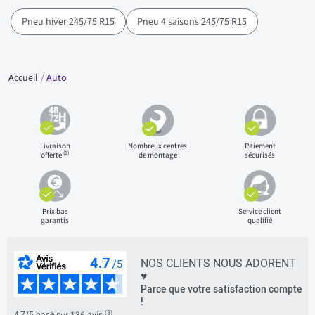
Pneu hiver 245/75 R15
Pneu 4 saisons 245/75 R15
Accueil
Auto
Livraison
Nombreux centres
Paiement
(1)
offerte
de montage
sécurisés
Prix bas
Service client
garantis
qualifié
NOS CLIENTS NOUS ADORENT
♥
Parce que votre satisfaction compte
!
(3)