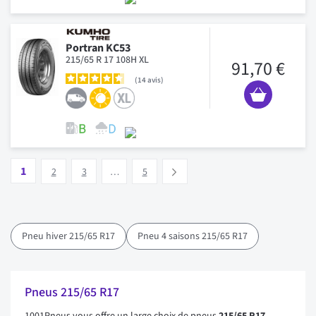
Portran KC53
215/65 R 17 108H XL
91,70 €
14
avis
Page
Vous lisez actuellement la page
Page
Page
Page
1
Suivant
2
3
…
5
Pneu hiver 215/65 R17
Pneu 4 saisons 215/65 R17
Pneus 215/65 R17