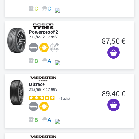
Powerproof 2
215/65 R 17 99V
87,50 €
Ultrac+
215/65 R 17 99V
89,40 €
5
avis