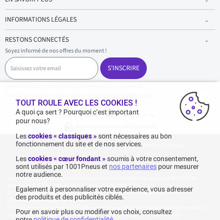
INFORMATIONS LÉGALES
RESTONS CONNECTÉS
Soyez informé de nos offres du moment !
S
a
S'INSCRIRE
i
s
Vous pouvez vous désinscrire à tout moment dans nos emails.
i
Pour en savoir plus, reportez-vous à la
Politique de confidentialité.
.
s
TOUT ROULE AVEC LES COOKIES !
s
A quoi ça sert ? Pourquoi c’est important
e
pour nous?
z
Achats & paiements 100% sécurisés
v
Les
cookies « classiques »
sont nécessaires au bon
o
fonctionnement du site et de nos services.
1001pneus - Copyright 2026 - Tous droits réservés 1001Pneus
t
r
Les
cookies « cœur fondant »
soumis à votre consentement,
e
sont utilisés par 1001Pneus et
nos partenaires
pour mesurer
e
notre audience.
m
Livraison gratuite : pour tout achat d'un montant supérieur ou égal à 70€ TTC (en-
a
dessous de 70€ TTC, les frais de livraison sont de 7,90€ TTC).
Egalement à personnaliser votre expérience, vous adresser
i
Tarif catalogue manufacturier en vigueur non remisé. Ne reflète pas le tarif
des produits et des publicités ciblés.
généralement constaté sur le site.
l
Agrégation des notes Avis Vérifiés constatées le 23/02/2026 basé sur 118 avis sur les 12
Pour en savoir plus ou modifier vos choix, consultez
derniers mois et un total de 136 avis depuis le 27/07/2022 pour la Luxembourg.
notre
politique de confidentialité
.