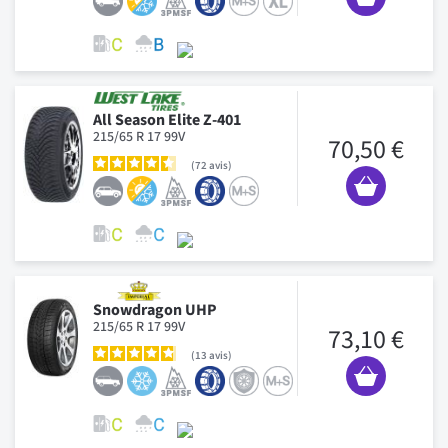
All Season Elite Z-401
215/65 R 17 99V
70,50 €
72
avis
Snowdragon UHP
215/65 R 17 99V
73,10 €
13
avis