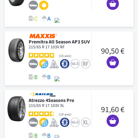
Premitra All Season AP3 SUV
215/65 R 17 103V RF
90,50 €
15
avis
Atrezzo 4Seasons Pro
215/65 R 17 103V XL
91,60 €
19
avis