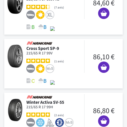
84,60 €
7
avis
Cross Sport SP-9
215/65 R 17 99V
86,10 €
1
avis
Winter Activa SV-55
215/65 R 17 99H
86,80 €
2
avis