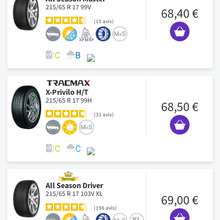
215/65 R 17 99V
68,40 €
15
avis
X-Privilo H/T
215/65 R 17 99H
68,50 €
31
avis
All Season Driver
215/65 R 17 103V XL
69,00 €
196
avis