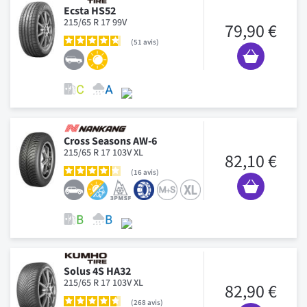
Ecsta HS52
215/65 R 17 99V
79,90 €
51
avis
Cross Seasons AW-6
215/65 R 17 103V XL
82,10 €
16
avis
Solus 4S HA32
215/65 R 17 103V XL
82,90 €
268
avis