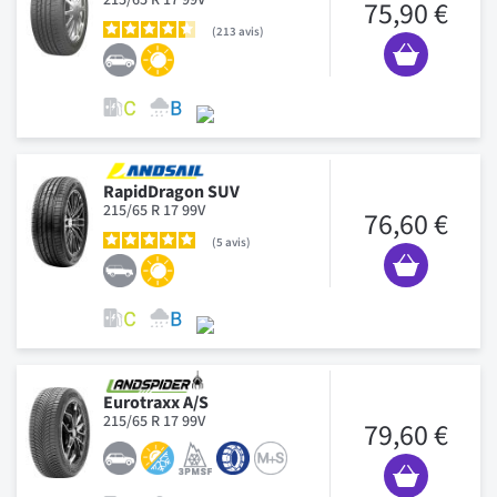
75,90 €
213
avis
RapidDragon SUV
215/65 R 17 99V
76,60 €
5
avis
Eurotraxx A/S
215/65 R 17 99V
79,60 €