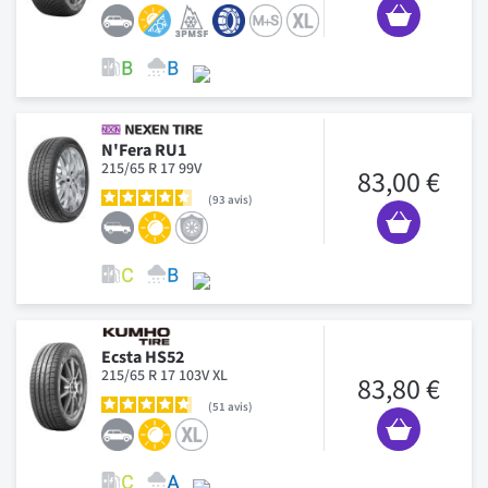
N'Fera RU1
215/65 R 17 99V
83,00 €
93
avis
Ecsta HS52
215/65 R 17 103V XL
83,80 €
51
avis