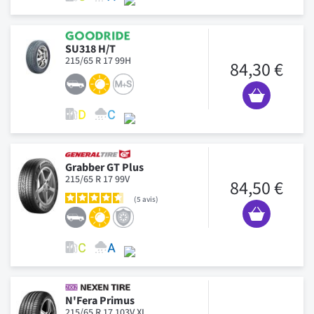
SU318 H/T
215/65 R 17 99H
84,30 €
Grabber GT Plus
215/65 R 17 99V
84,50 €
5
avis
N'Fera Primus
215/65 R 17 103V XL