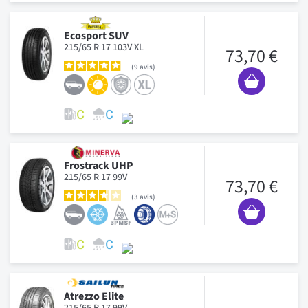
Ecosport SUV
215/65 R 17 103V XL
73,70 €
9
avis
Frostrack UHP
215/65 R 17 99V
73,70 €
3
avis
Atrezzo Elite
215/65 R 17 99V