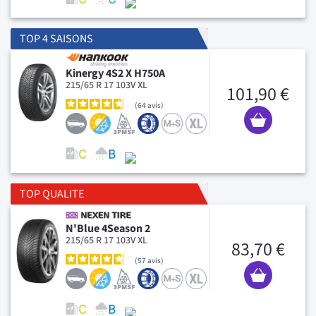
TOP 4 SAISONS
Kinergy 4S2 X H750A
215/65 R 17 103V XL
101,90 €
64
avis
TOP QUALITE
N'Blue 4Season 2
215/65 R 17 103V XL
83,70 €
57
avis