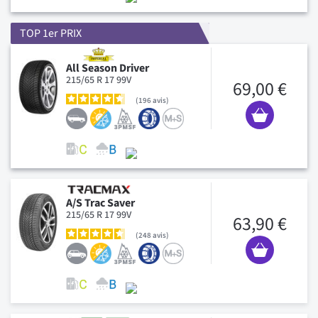
TOP 1er PRIX
All Season Driver
215/65 R 17 99V
69,00 €
196
avis
A/S Trac Saver
215/65 R 17 99V
63,90 €
248
avis