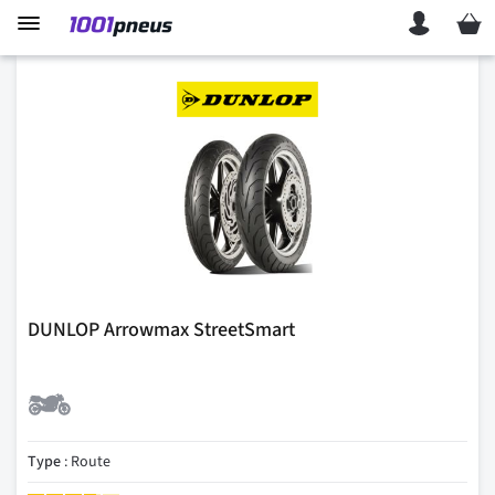
Mon p
DUNLOP Arrowmax StreetSmart
Type
: Route