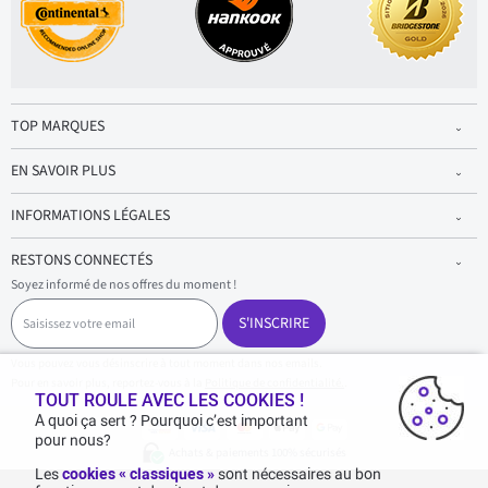
TOP MARQUES
EN SAVOIR PLUS
INFORMATIONS LÉGALES
RESTONS CONNECTÉS
Soyez informé de nos offres du moment !
S
a
S'INSCRIRE
i
s
Vous pouvez vous désinscrire à tout moment dans nos emails.
i
Pour en savoir plus, reportez-vous à la
Politique de confidentialité.
.
s
TOUT ROULE AVEC LES COOKIES !
s
A quoi ça sert ? Pourquoi c’est important
e
pour nous?
z
Achats & paiements 100% sécurisés
v
Les
cookies « classiques »
sont nécessaires au bon
o