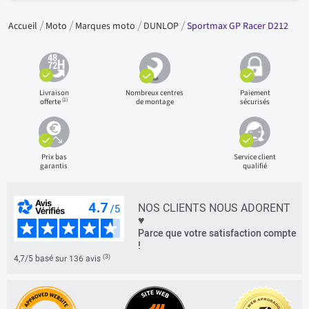
Accueil
Moto
Marques moto
DUNLOP
Sportmax GP Racer D212
Livraison
Nombreux centres
Paiement
(1)
offerte
de montage
sécurisés
Prix bas
Service client
garantis
qualifié
NOS CLIENTS NOUS ADORENT
♥
Parce que votre satisfaction compte
!
(3)
4,7/5 basé sur 136 avis