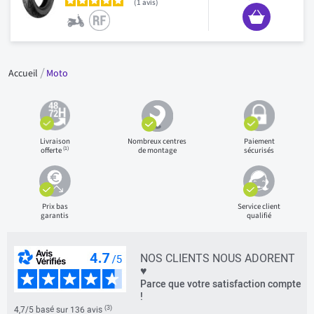
1
avis
Accueil
Moto
Livraison
Nombreux centres
Paiement
(1)
offerte
de montage
sécurisés
Prix bas
Service client
garantis
qualifié
NOS CLIENTS NOUS ADORENT
♥
Parce que votre satisfaction compte
!
(3)
4,7/5 basé sur 136 avis