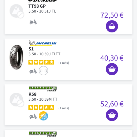
TT93 GP
3.50 - 10 51J TL
72,50 €
S1
3.50 - 10 59J TLTT
40,30 €
1
avis
K58
3.50 - 10 59M TT
52,60 €
1
avis