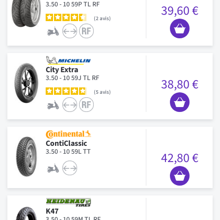
3.50 - 10 59P TL RF
39,60 €
2
avis
City Extra
3.50 - 10 59J TL RF
38,80 €
5
avis
ContiClassic
3.50 - 10 59L TT
42,80 €
K47
3.50 - 10 59M TL RF