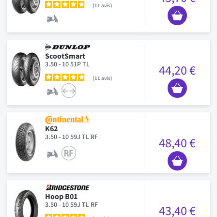
11
avis
ScootSmart
3.50 - 10 51P TL
44,20 €
11
avis
K62
3.50 - 10 59J TL RF
48,40 €
Hoop B01
3.50 - 10 59J TL RF
43,40 €