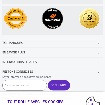
TOP MARQUES
EN SAVOIR PLUS
INFORMATIONS LÉGALES
RESTONS CONNECTÉS
Soyez informé de nos offres du moment !
S
a
S'INSCRIRE
i
s
Vous pouvez vous désinscrire à tout moment dans nos emails.
i
Pour en savoir plus, reportez-vous à la
Politique de confidentialité.
.
s
TOUT ROULE AVEC LES COOKIES !
s