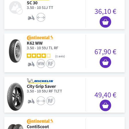
SC 30
3.50 - 10 51J TT
36,10 €
K62 WW
3.50 - 10 59J TL RF
67,90 €
1
avis
City Grip Saver
3.50 - 10 59J RF TLTT
49,40 €
ContiScoot