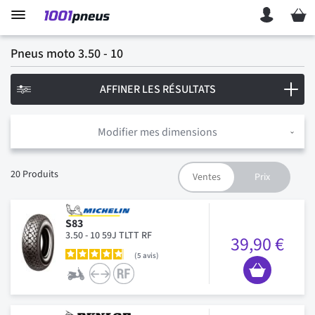
Mon p
Pneus moto 3.50 - 10
AFFINER LES RÉSULTATS
Modifier mes dimensions
20
Produits
S83
3.50 - 10 59J TLTT RF
39,90 €
5
avis