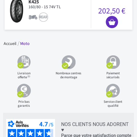
K425
160/80 - 15 74V TL
202,50 €
Accueil
Moto
Livraison
Nombreux centres
Paiement
(1)
offerte
de montage
sécurisés
Prix bas
Service client
garantis
qualifié
NOS CLIENTS NOUS ADORENT
♥
Parce que votre satisfaction compte