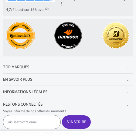
!
(3)
4,7/5 basé sur 136 avis
TOP MARQUES
EN SAVOIR PLUS
INFORMATIONS LÉGALES
RESTONS CONNECTÉS
Soyez informé de nos offres du moment !
S
a
S'INSCRIRE
i
s
Vous pouvez vous désinscrire à tout moment dans nos emails.