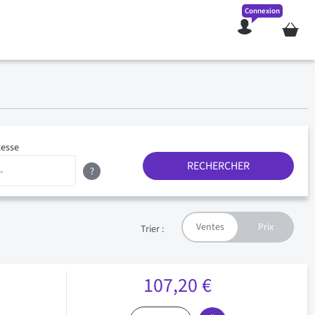
Connexion
Mon pan
tesse
RECHERCHER
?
Trier :
107,20 €