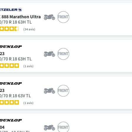
 888 Marathon Ultra
0/70 R 18 63H TL
34
avis
23
0/70 R 18 63H TL
1
avis
23
0/70 R 18 63V TL
1
avis
04