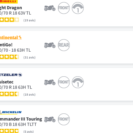
ght Dragon
0/70 R 18 63V TL
19
avis
ntiGo!
0/70 - 18 63H TL
31
avis
uisetec
0/70 R 18 63H TL
18
avis
mmander III Touring
0/70 B 18 63H TLTT
5
avis