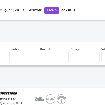
LO
QUAD | AGRI | PL
MONTAGE
PROMO
CONSEILS
Hauteur
Diamètre
Charge
Vi
ttlax BT46
0/70 - 18 63H TL