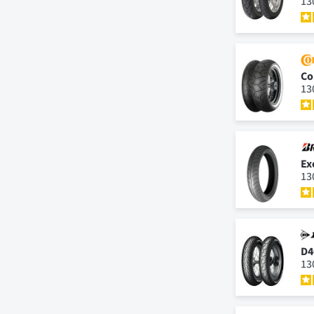
13
Co
13
Ex
13
D4
13