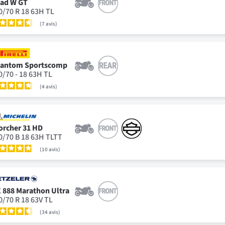
ad W GT
0/70 R 18 63H TL
7
avis
antom Sportscomp
0/70 - 18 63H TL
4
avis
orcher 31 HD
0/70 B 18 63H TLTT
10
avis
 888 Marathon Ultra
0/70 R 18 63V TL
34
avis