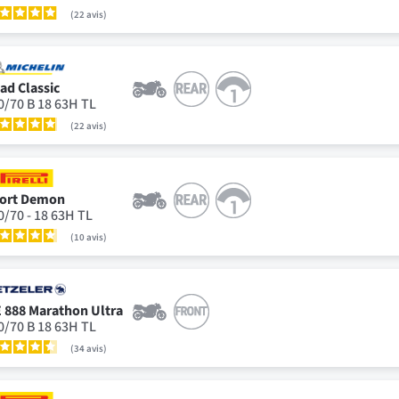
22
avis
ad Classic
0/70 B 18 63H TL
22
avis
ort Demon
0/70 - 18 63H TL
10
avis
 888 Marathon Ultra
0/70 B 18 63H TL
34
avis