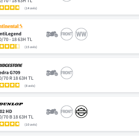
0/70 - 18 63H TL
14
avis
ntiLegend
0/70 - 18 63H TL
15
avis
edra G709
0/70 R 18 63H TL
8
avis
02 HD
0/70 B 18 63H TL
10
avis