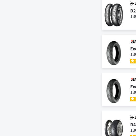
D2
13
Ex
13
Ex
13
D4
13