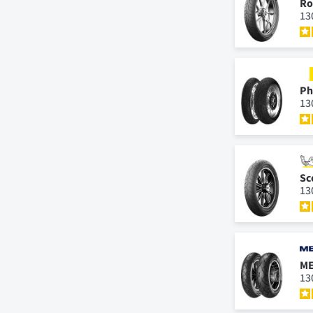
Ro
13
Ph
13
Sc
13
ME
13