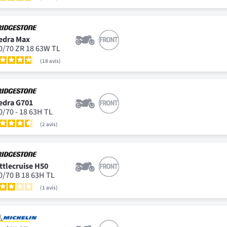
edra Max
0/70 ZR 18 63W TL
18
avis
edra G701
0/70 - 18 63H TL
2
avis
ttlecruise H50
0/70 B 18 63H TL
1
avis