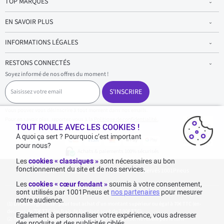
TOP MARQUES
EN SAVOIR PLUS
INFORMATIONS LÉGALES
RESTONS CONNECTÉS
Soyez informé de nos offres du moment !
S
a
S'INSCRIRE
i
s
Vous pouvez vous désinscrire à tout moment dans nos emails.
i
Pour en savoir plus, reportez-vous à la
Politique de confidentialité.
.
s
TOUT ROULE AVEC LES COOKIES !
s
A quoi ça sert ? Pourquoi c’est important
e
pour nous?
z
Achats & paiements 100% sécurisés
v
Les
cookies « classiques »
sont nécessaires au bon
o
fonctionnement du site et de nos services.
1001pneus - Copyright 2026 - Tous droits réservés 1001Pneus
t
r
Les
cookies « cœur fondant »
soumis à votre consentement,
e
sont utilisés par 1001Pneus et
nos partenaires
pour mesurer
e
notre audience.
m
Livraison gratuite : pour tout achat d'un montant supérieur ou égal à 70€ TTC (en-
a
dessous de 70€ TTC, les frais de livraison sont de 7,90€ TTC).
Egalement à personnaliser votre expérience, vous adresser
i
Tarif catalogue manufacturier en vigueur non remisé. Ne reflète pas le tarif
des produits et des publicités ciblés.