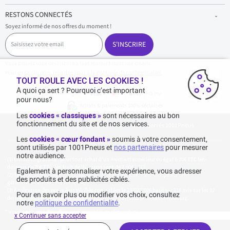
RESTONS CONNECTÉS
Soyez informé de nos offres du moment !
S
a
S'INSCRIRE
i
s
Vous pouvez vous désinscrire à tout moment dans nos emails.
i
Pour en savoir plus, reportez-vous à la
Politique de confidentialité.
.
s
TOUT ROULE AVEC LES COOKIES !
s
A quoi ça sert ? Pourquoi c’est important
e
pour nous?
z
Achats & paiements 100% sécurisés
v
Les
cookies « classiques »
sont nécessaires au bon
o
fonctionnement du site et de nos services.
1001pneus - Copyright 2026 - Tous droits réservés 1001Pneus
t
r
Les
cookies « cœur fondant »
soumis à votre consentement,
e
sont utilisés par 1001Pneus et
nos partenaires
pour mesurer
e
notre audience.
m
Livraison gratuite : pour tout achat d'un montant supérieur ou égal à 70€ TTC (en-
a
dessous de 70€ TTC, les frais de livraison sont de 7,90€ TTC).
Egalement à personnaliser votre expérience, vous adresser
i
Tarif catalogue manufacturier en vigueur non remisé. Ne reflète pas le tarif
des produits et des publicités ciblés.
généralement constaté sur le site.
l
Agrégation des notes Avis Vérifiés constatées le 23/02/2026 basé sur 118 avis sur les 12
Pour en savoir plus ou modifier vos choix, consultez
derniers mois et un total de 136 avis depuis le 27/07/2022 pour la Luxembourg.
notre
politique de confidentialité
.
* Voir conditions des offres commerciales en
cliquant ici
x Continuer sans accepter