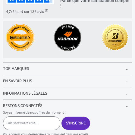
Parce que votre satisfaction compte
!
(3)
4,7/5 basé sur 136 avis
TOP MARQUES
EN SAVOIR PLUS
INFORMATIONS LÉGALES
RESTONS CONNECTÉS
Soyez informé de nos offres du moment !
S
a
S'INSCRIRE
i
s
Vous pouvez vous désinscrire à tout moment dans nos emails.