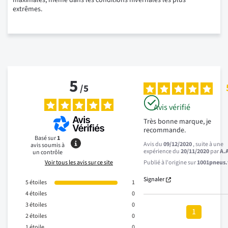
maximales, même dans les conditions hivernales les plus
extrêmes.
5
/
5
Avis vérifié
Très bonne marque, je 
recommande.
Basé sur
1
Avis du
09/12/2020
, suite à une
avis soumis à
expérience du
20/11/2020
par
A.
un contrôle
Voir tous les avis sur ce site
Publié à l'origine sur
1001pneus.f
Signaler
5
étoiles
1
4
étoiles
0
3
étoiles
0
1
2
étoiles
0
1
étoile
0