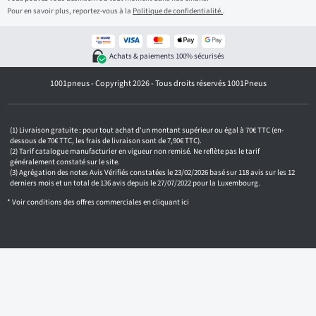
i
Pour en savoir plus, reportez-vous à la
Politique de confidentialité.
.
s
s
e
z
Achats & paiements 100% sécurisés
v
o
1001pneus - Copyright 2026 - Tous droits réservés 1001Pneus
t
r
e
e
m
Livraison gratuite : pour tout achat d'un montant supérieur ou égal à 70€ TTC (en-
a
dessous de 70€ TTC, les frais de livraison sont de 7,90€ TTC).
i
Tarif catalogue manufacturier en vigueur non remisé. Ne reflète pas le tarif
généralement constaté sur le site.
l
Agrégation des notes Avis Vérifiés constatées le 23/02/2026 basé sur 118 avis sur les 12
derniers mois et un total de 136 avis depuis le 27/07/2022 pour la Luxembourg.
* Voir conditions des offres commerciales en
cliquant ici