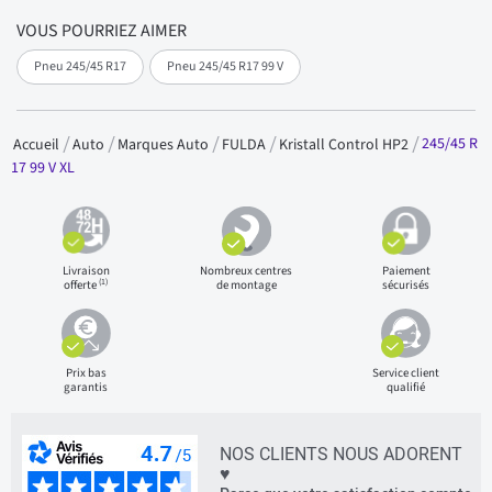
VOUS POURRIEZ AIMER
Pneu 245/45 R17
Pneu 245/45 R17 99 V
245/45 R
Accueil
Auto
Marques Auto
FULDA
Kristall Control HP2
17 99 V XL
Livraison
Nombreux centres
Paiement
(1)
offerte
de montage
sécurisés
Prix bas
Service client
garantis
qualifié
NOS CLIENTS NOUS ADORENT
♥