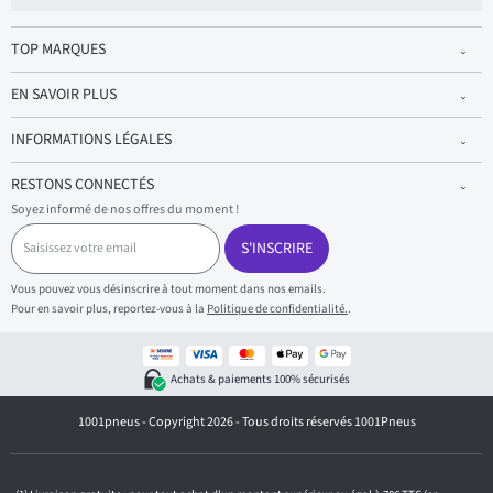
TOP MARQUES
EN SAVOIR PLUS
INFORMATIONS LÉGALES
RESTONS CONNECTÉS
Soyez informé de nos offres du moment !
S
a
S'INSCRIRE
i
s
Vous pouvez vous désinscrire à tout moment dans nos emails.
i
Pour en savoir plus, reportez-vous à la
Politique de confidentialité.
.
s
s
e
z
Achats & paiements 100% sécurisés
v
o
1001pneus - Copyright 2026 - Tous droits réservés 1001Pneus
t
r
e
e