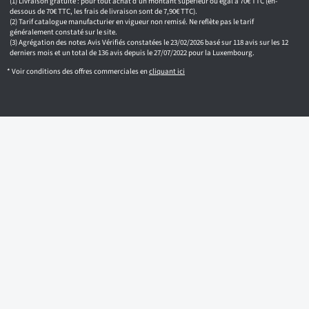
m
Livraison gratuite : pour tout achat d'un montant supérieur ou égal à 70€ TTC (en-
a
dessous de 70€ TTC, les frais de livraison sont de 7,90€ TTC).
i
Tarif catalogue manufacturier en vigueur non remisé. Ne reflète pas le tarif
généralement constaté sur le site.
l
Agrégation des notes Avis Vérifiés constatées le 23/02/2026 basé sur 118 avis sur les 12
derniers mois et un total de 136 avis depuis le 27/07/2022 pour la Luxembourg.
* Voir conditions des offres commerciales en
cliquant ici