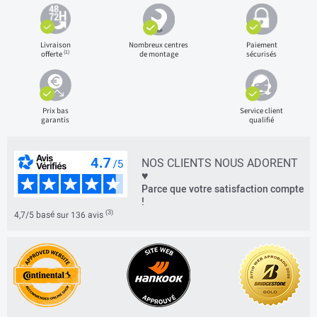
Livraison
Nombreux centres
Paiement
(1)
offerte
de montage
sécurisés
Prix bas
Service client
garantis
qualifié
NOS CLIENTS NOUS ADORENT
♥
Parce que votre satisfaction compte
!
(3)
4,7/5 basé sur 136 avis