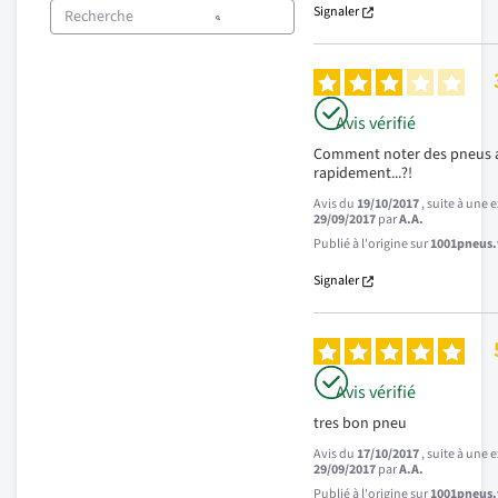
Signaler
Avis vérifié
Comment noter des pneus a
rapidement...?!
Avis du
19/10/2017
, suite à une
29/09/2017
par
A.A.
Publié à l'origine sur
1001pneus.f
Signaler
Avis vérifié
tres bon pneu
Avis du
17/10/2017
, suite à une
29/09/2017
par
A.A.
Publié à l'origine sur
1001pneus.f