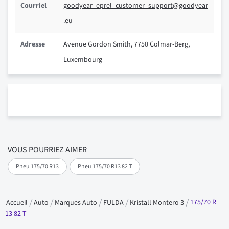
Courriel
goodyear_eprel_customer_support@goodyear
.eu
Adresse
Avenue Gordon Smith, 7750 Colmar-Berg,
Luxembourg
VOUS POURRIEZ AIMER
Pneu 175/70 R13
Pneu 175/70 R13 82 T
175/70 R
Accueil
Auto
Marques Auto
FULDA
Kristall Montero 3
13 82 T