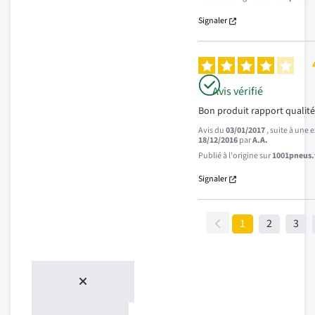
Signaler
Avis vérifié
Bon produit rapport qualité
Avis du
03/01/2017
, suite à une
18/12/2016
par
A.A.
Publié à l'origine sur
1001pneus.f
Signaler
1
2
3