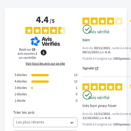
4.4
/
5
Avis vérifié
bien
Avis du
30/11/2021
, suite à une
Basé sur
25
08/11/2021
par
A.A.
avis soumis à
un contrôle
Publié à l'origine sur
1001pneus.f
Voir tous les avis sur ce site
Signaler
5
étoiles
12
4
étoiles
12
3
étoiles
1
2
étoiles
0
Avis vérifié
1
étoile
0
très bon pneu hiver
Trier les avis
Avis du
11/11/2021
, suite à une
11/10/2021
par
A.A.
Publié à l'origine sur
1001pneus.f