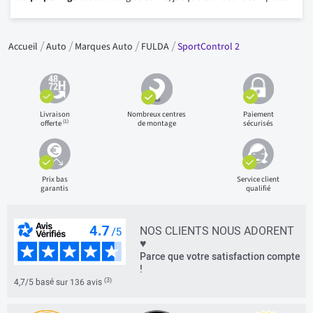
Accueil
Auto
Marques Auto
FULDA
SportControl 2
Livraison
Nombreux centres
Paiement
(1)
offerte
de montage
sécurisés
Prix bas
Service client
garantis
qualifié
NOS CLIENTS NOUS ADORENT
♥
Parce que votre satisfaction compte
!
(3)
4,7/5 basé sur 136 avis