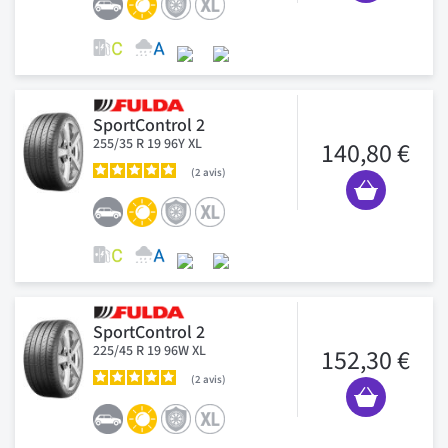
SportControl 2
255/35 R 19 96Y XL
140,80 €
2
avis
SportControl 2
225/45 R 19 96W XL
152,30 €
2
avis