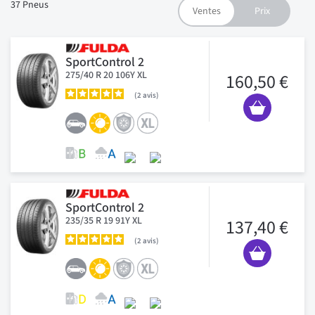
37
Pneus
SportControl 2
275/40 R 20 106Y XL
160,50 €
2
avis
SportControl 2
235/35 R 19 91Y XL
137,40 €
2
avis