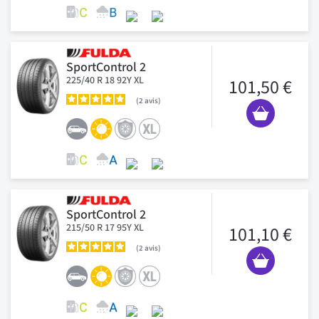
SportControl 2
225/40 R 18 92Y XL
101,50 €
2
avis
SportControl 2
215/50 R 17 95Y XL
101,10 €
2
avis