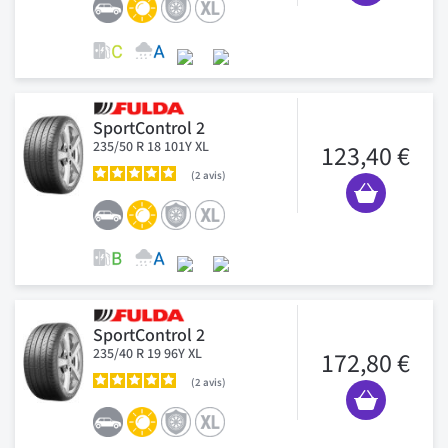
SportControl 2
235/50 R 18 101Y XL
123,40 €
2
avis
SportControl 2
235/40 R 19 96Y XL
172,80 €
2
avis