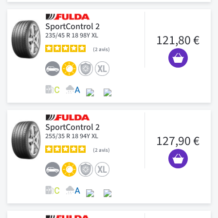
SportControl 2
235/45 R 18 98Y XL
121,80 €
2
avis
SportControl 2
255/35 R 18 94Y XL
127,90 €
2
avis