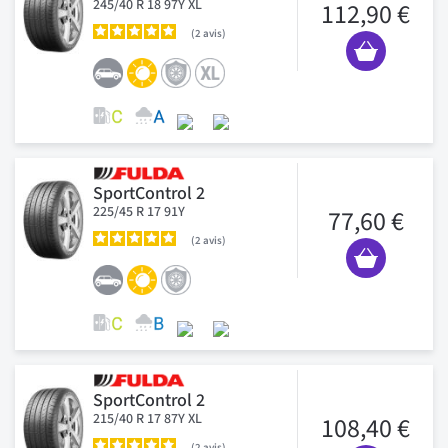
245/40 R 18 97Y XL
112,90 €
2
avis
SportControl 2
225/45 R 17 91Y
77,60 €
2
avis
SportControl 2
215/40 R 17 87Y XL
108,40 €
2
avis