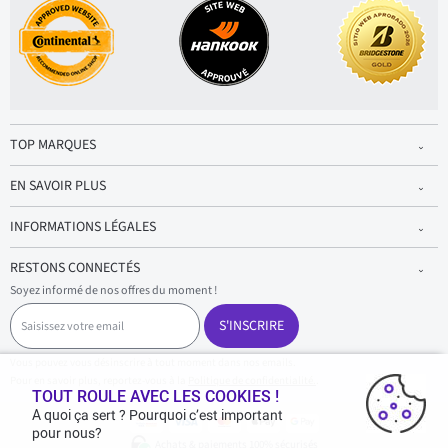
TOP MARQUES
EN SAVOIR PLUS
INFORMATIONS LÉGALES
RESTONS CONNECTÉS
Soyez informé de nos offres du moment !
S
a
S'INSCRIRE
i
s
Vous pouvez vous désinscrire à tout moment dans nos emails.
i
Pour en savoir plus, reportez-vous à la
Politique de confidentialité.
.
s
TOUT ROULE AVEC LES COOKIES !
s
A quoi ça sert ? Pourquoi c’est important
e
pour nous?
z
Achats & paiements 100% sécurisés