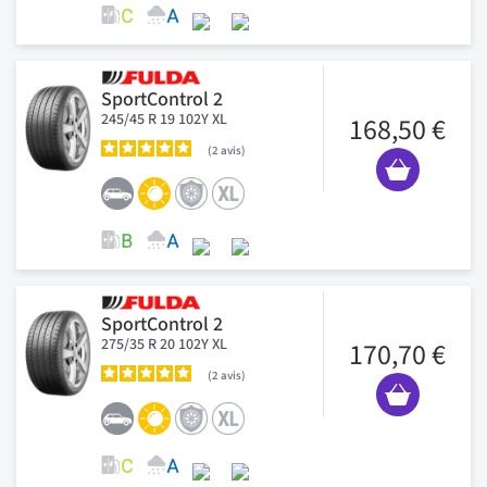
SportControl 2
245/45 R 19 102Y XL
168,50 €
2
avis
SportControl 2
275/35 R 20 102Y XL
170,70 €
2
avis