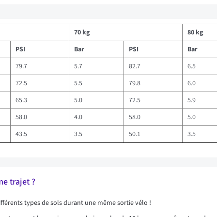
70 kg
80 kg
PSI
Bar
PSI
Bar
79.7
5.7
82.7
6.5
72.5
5.5
79.8
6.0
65.3
5.0
72.5
5.9
58.0
4.0
58.0
5.0
43.5
3.5
50.1
3.5
e trajet ?
 différents types de sols durant une même sortie vélo !