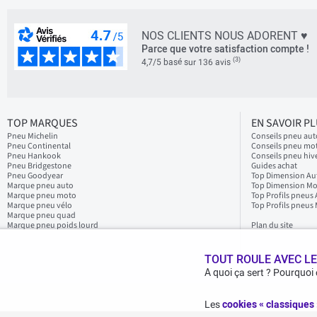
NOS CLIENTS NOUS ADORENT ♥
Parce que votre satisfaction compte !
(3)
4,7/5 basé sur 136 avis
TOP MARQUES
EN SAVOIR P
Pneu Michelin
Conseils pneu aut
Pneu Continental
Conseils pneu mo
Pneu Hankook
Conseils pneu hiv
Pneu Bridgestone
Guides achat
Pneu Goodyear
Top Dimension Au
Marque pneu auto
Top Dimension M
Marque pneu moto
Top Profils pneus
Marque pneu vélo
Top Profils pneus
Marque pneu quad
Marque pneu poids lourd
Plan du site
TOUT ROULE AVEC LE
A quoi ça sert ? Pourquoi
Les
cookies « classiques