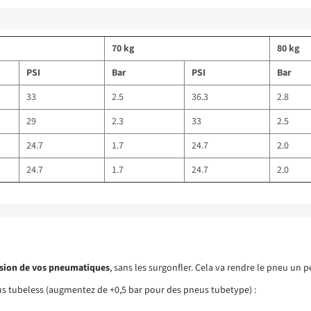
70 kg
80 kg
PSI
Bar
PSI
Bar
33
2.5
36.3
2.8
29
2.3
33
2.5
24.7
1.7
24.7
2.0
24.7
1.7
24.7
2.0
ssion de vos pneumatiques
, sans les surgonfler. Cela va rendre le pneu un
us tubeless (augmentez de +0,5 bar pour des pneus tubetype) :