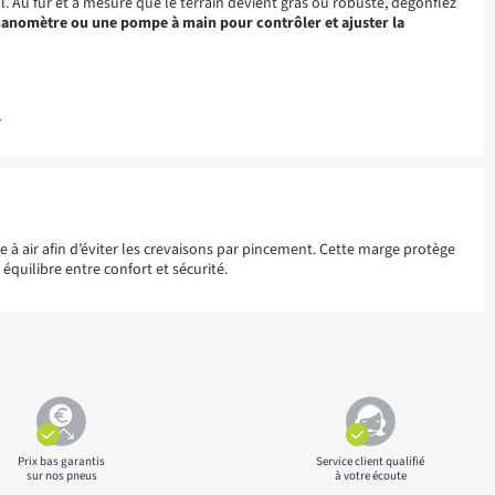
. Au fur et à mesure que le terrain devient gras ou robuste, dégonflez
anomètre ou une pompe à main pour contrôler et ajuster la
?
à air afin d’éviter les crevaisons par pincement. Cette marge protège
équilibre entre confort et sécurité.
Prix bas
garantis
Service client qualifié
sur nos pneus
à votre écoute