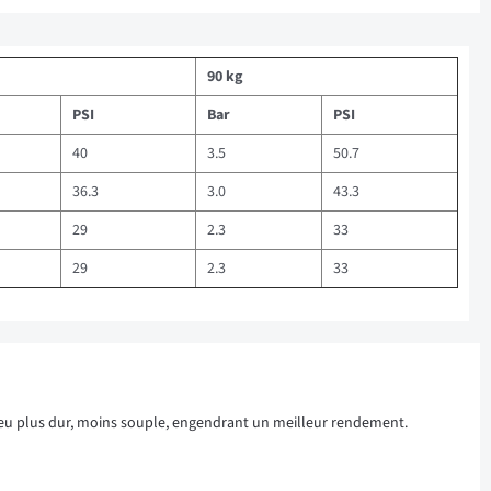
90 kg
PSI
Bar
PSI
40
3.5
50.7
36.3
3.0
43.3
29
2.3
33
29
2.3
33
 peu plus dur, moins souple, engendrant un meilleur rendement.