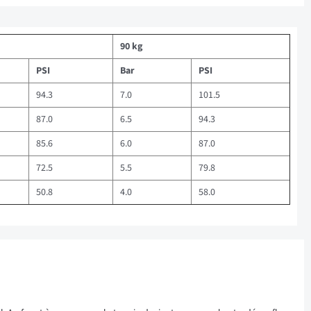
90 kg
PSI
Bar
PSI
94.3
7.0
101.5
87.0
6.5
94.3
85.6
6.0
87.0
72.5
5.5
79.8
50.8
4.0
58.0