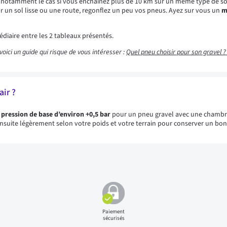
st notamment
le cas si vous enchainez plus de 10 km sur un même type de sol
r un sol lisse ou une route, regonflez un peu vos pneus. Ayez sur vous un
m
diaire entre les 2 tableaux présentés.
voici un guide qui risque de vous intéresser :
Quel pneu choisir pour son gravel 
ir ?
pression de base d’environ +0,5 bar
pour un pneu gravel avec une chambre 
 ensuite légèrement selon votre poids et votre terrain pour conserver un bon 
Paiement
sécurisés