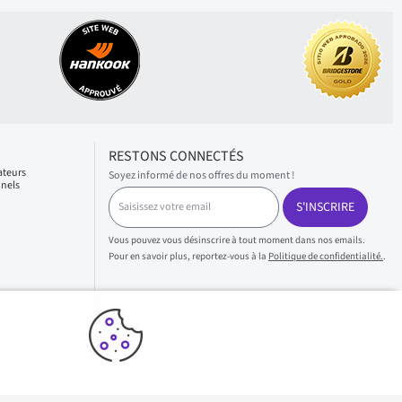
RESTONS CONNECTÉS
ateurs
Soyez informé de nos offres du moment !
nnels
S
S'INSCRIRE
a
i
s
Vous pouvez vous désinscrire à tout moment dans nos emails.
i
Pour en savoir plus, reportez-vous à la
Politique de confidentialité.
.
s
s
e
z
v
o
t
r