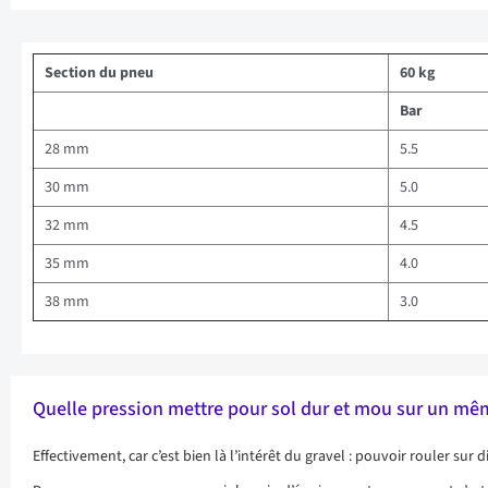
Section du pneu
60 kg
Bar
28 mm
5.5
30 mm
5.0
32 mm
4.5
35 mm
4.0
38 mm
3.0
Quelle pression mettre pour sol dur et mou sur un mêm
Effectivement, car c’est bien là l’intérêt du gravel : pouvoir rouler sur