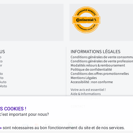
LUS
INFORMATIONS LÉGALES
o
Conditions générales de vente consomm
to
Conditions générales de vente professio
er
Modalités retours & remboursement
Politique de confidentialité
to
Conditions des offres promotionnelles
oto
Mentions Légales
 Auto
Accessibilité : non conforme
 Moto
Votre avis est essentiel !
Aide & Informations
Services 1001pneus
CONTACT
S COOKIES !
 c’est important pour nous?
Achats & paiements 100% sécurisés
 »
sont nécessaires au bon fonctionnement du site et de nos services.